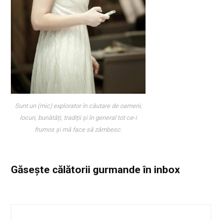
Sunt un (mic) explorator în căutare de oameni,
locuri, bunătăți, tradiții și în general tot ce-i
frumos și mă face să zâmbesc.
Găsește călătorii gurmande
în inbox