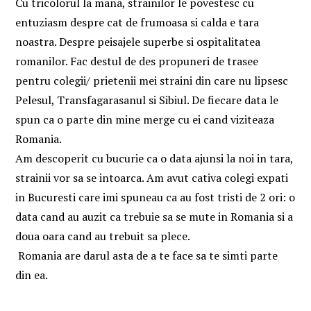
Cu tricolorul la mana, strainilor le povestesc cu
entuziasm despre cat de frumoasa si calda e tara
noastra. Despre peisajele superbe si ospitalitatea
romanilor. Fac destul de des propuneri de trasee
pentru colegii/ prietenii mei straini din care nu lipsesc
Pelesul, Transfagarasanul si Sibiul. De fiecare data le
spun ca o parte din mine merge cu ei cand viziteaza
Romania.
Am descoperit cu bucurie ca o data ajunsi la noi in tara,
strainii vor sa se intoarca. Am avut cativa colegi expati
in Bucuresti care imi spuneau ca au fost tristi de 2 ori: o
data cand au auzit ca trebuie sa se mute in Romania si a
doua oara cand au trebuit sa plece.
Romania are darul asta de a te face sa te simti parte
din ea.