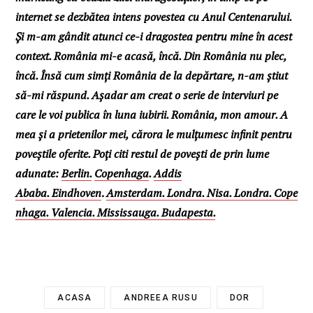
internet se dezbătea intens povestea cu Anul Centenarului.
Și m-am gândit atunci ce-i dragostea pentru mine în acest
context. România mi-e acasă, încă. Din România nu plec,
încă. Însă cum simți România de la depărtare, n-am știut
să-mi răspund. Așadar am creat o serie de interviuri pe
care le voi publica în luna iubirii. România, mon amour. A
mea și a prietenilor mei, cărora le mulțumesc infinit pentru
poveștile oferite. Poți citi restul de povești de prin lume
adunate:
Berlin.
Copenhaga
.
Addis
Ababa.
Eindhoven
.
Amsterdam.
Londra.
Nisa.
Londra.
Cope
nhaga.
Valencia.
Mississauga.
Budapesta.
ACASA
ANDREEA RUSU
DOR