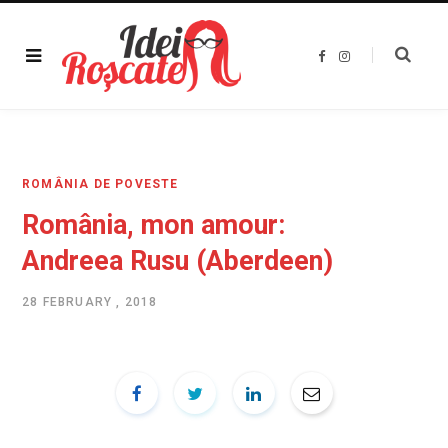
F
I
a
n
c
s
e
t
b
a
o
g
o
r
k
a
m
ROMÂNIA DE POVESTE
România, mon amour:
Andreea Rusu (Aberdeen)
28 FEBRUARY , 2018