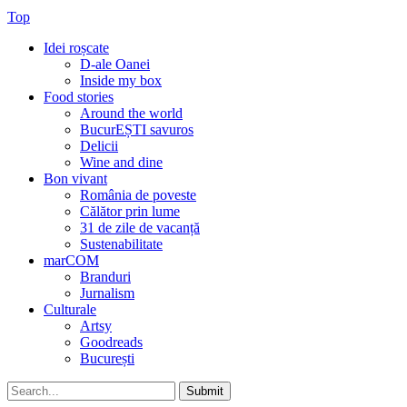
Top
Idei roșcate
D-ale Oanei
Inside my box
Food stories
Around the world
BucurEȘTI savuros
Delicii
Wine and dine
Bon vivant
România de poveste
Călător prin lume
31 de zile de vacanță
Sustenabilitate
marCOM
Branduri
Jurnalism
Culturale
Artsy
Goodreads
București
Submit