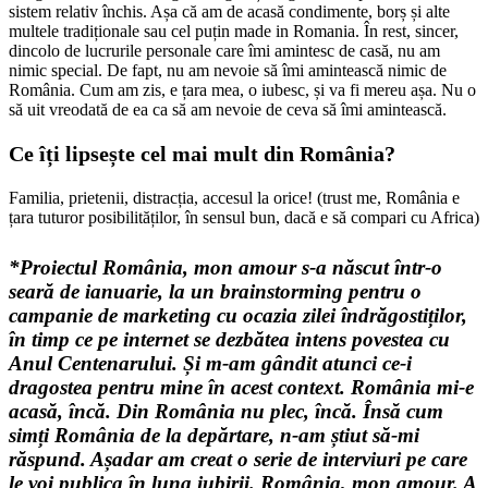
sistem relativ închis. Așa că am de acasă condimente, borș și alte
multele tradiționale sau cel puțin made in Romania. În rest, sincer,
dincolo de lucrurile personale care îmi amintesc de casă, nu am
nimic special. De fapt, nu am nevoie să îmi amintească nimic de
România. Cum am zis, e țara mea, o iubesc, și va fi mereu așa. Nu o
să uit vreodată de ea ca să am nevoie de ceva să îmi amintească.
Ce îți lipsește cel mai mult din România?
Familia, prietenii, distracția, accesul la orice! (trust me, România e
țara tuturor posibilităților, în sensul bun, dacă e să compari cu Africa)
*Proiectul România, mon amour s-a născut într-o
seară de ianuarie, la un brainstorming pentru o
campanie de marketing cu ocazia zilei îndrăgostiților,
în timp ce pe internet se dezbătea intens povestea cu
Anul Centenarului. Și m-am gândit atunci ce-i
dragostea pentru mine în acest context. România mi-e
acasă, încă. Din România nu plec, încă. Însă cum
simți România de la depărtare, n-am știut să-mi
răspund. Așadar am creat o serie de interviuri pe care
le voi publica în luna iubirii. România, mon amour. A