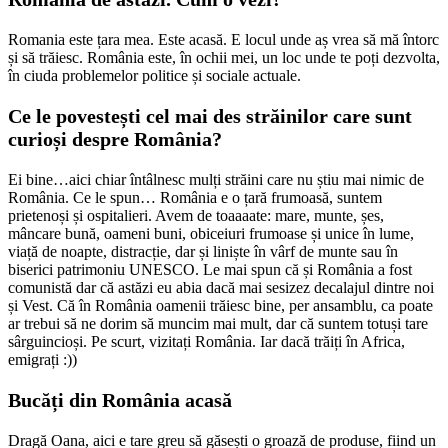
Romania este țara mea. Este acasă. E locul unde aș vrea să mă întorc
și să trăiesc. România este, în ochii mei, un loc unde te poți dezvolta,
în ciuda problemelor politice și sociale actuale.
Ce le povestești cel mai des străinilor care sunt
curioși despre România?
Ei bine…aici chiar întâlnesc mulți străini care nu știu mai nimic de
România. Ce le spun… România e o țară frumoasă, suntem
prietenoși și ospitalieri. Avem de toaaaate: mare, munte, șes,
mâncare bună, oameni buni, obiceiuri frumoase și unice în lume,
viață de noapte, distracție, dar și liniște în vârf de munte sau în
biserici patrimoniu UNESCO. Le mai spun că și România a fost
comunistă dar că astăzi eu abia dacă mai sesizez decalajul dintre noi
și Vest. Că în România oamenii trăiesc bine, per ansamblu, ca poate
ar trebui să ne dorim să muncim mai mult, dar că suntem totuși tare
sârguincioși. Pe scurt, vizitați România. Iar dacă trăiți în Africa,
emigrați :))
Bucăți din România acasă
Dragă Oana, aici e tare greu să găsești o groază de produse, fiind un