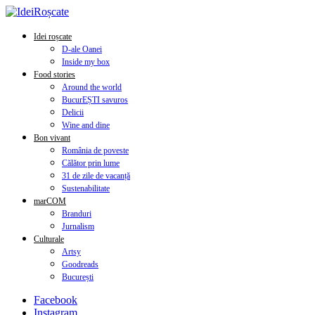
Idei roșcate
D-ale Oanei
Inside my box
Food stories
Around the world
BucurEȘTI savuros
Delicii
Wine and dine
Bon vivant
România de poveste
Călător prin lume
31 de zile de vacanță
Sustenabilitate
marCOM
Branduri
Jurnalism
Culturale
Artsy
Goodreads
București
Facebook
Instagram