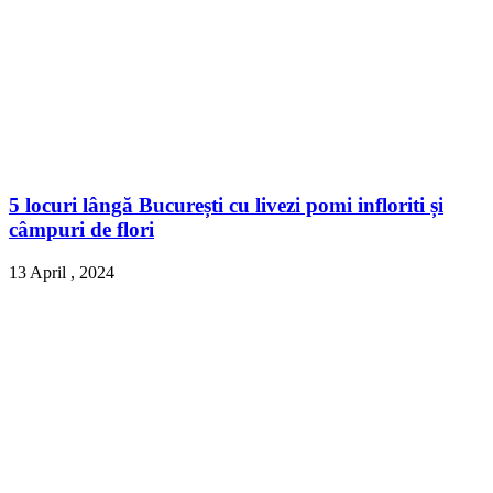
5 locuri lângă București cu livezi pomi infloriti și
câmpuri de flori
13 April , 2024