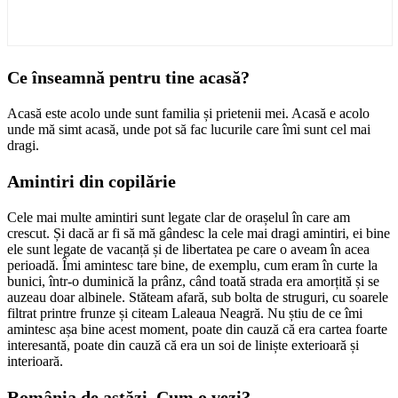
Ce înseamnă pentru tine acasă?
Acasă este acolo unde sunt familia și prietenii mei. Acasă e acolo
unde mă simt acasă, unde pot să fac lucurile care îmi sunt cel mai
dragi.
Amintiri din copilărie
Cele mai multe amintiri sunt legate clar de orașelul în care am
crescut. Și dacă ar fi să mă gândesc la cele mai dragi amintiri, ei bine
ele sunt legate de vacanță și de libertatea pe care o aveam în acea
perioadă. Îmi amintesc tare bine, de exemplu, cum eram în curte la
bunici, într-o duminică la prânz, când toată strada era amorțită și se
auzeau doar albinele. Stăteam afară, sub bolta de struguri, cu soarele
filtrat printre frunze și citeam Laleaua Neagră. Nu știu de ce îmi
amintesc așa bine acest moment, poate din cauză că era cartea foarte
interesantă, poate din cauză că era un soi de liniște exterioară și
interioară.
România de astăzi. Cum o vezi?