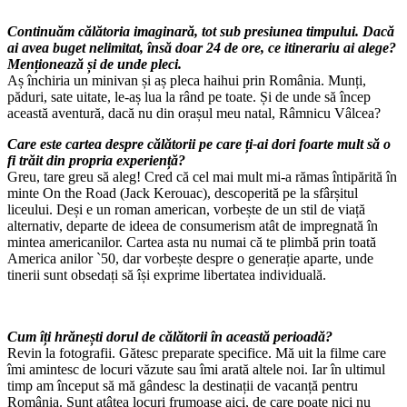
Continuăm călătoria imaginară, tot sub presiunea timpului. Dacă
ai avea buget nelimitat, însă doar 24 de ore, ce itinerariu ai alege?
Menționează și de unde pleci.
Aș închiria un minivan și aș pleca haihui prin România. Munți,
păduri, sate uitate, le-aș lua la rând pe toate. Și de unde să încep
această aventură, dacă nu din orașul meu natal, Râmnicu Vâlcea?
Care este cartea despre călătorii pe care ți-ai dori foarte mult să o
fi trăit din propria experiență?
Greu, tare greu să aleg! Cred că cel mai mult mi-a rămas întipărită în
minte On the Road (Jack Kerouac), descoperită pe la sfârșitul
liceului. Deși e un roman american, vorbește de un stil de viață
alternativ, departe de ideea de consumerism atât de impregnată în
mintea americanilor. Cartea asta nu numai că te plimbă prin toată
America anilor `50, dar vorbește despre o generație aparte, unde
tinerii sunt obsedați să își exprime libertatea individuală.
Cum îți hrănești dorul de călătorii în această perioadă?
Revin la fotografii. Gătesc preparate specifice. Mă uit la filme care
îmi amintesc de locuri văzute sau îmi arată altele noi. Iar în ultimul
timp am început să mă gândesc la destinații de vacanță pentru
România. Sunt atâtea locuri frumoase aici, de care poate nici nu