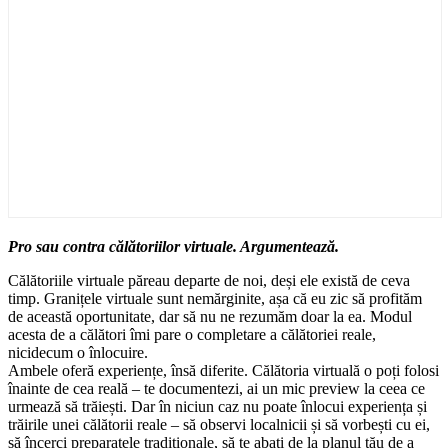
Pro sau contra călătoriilor virtuale. Argumentează.
Călătoriile virtuale păreau departe de noi, deși ele există de ceva
timp. Granițele virtuale sunt nemărginite, așa că eu zic să profităm
de această oportunitate, dar să nu ne rezumăm doar la ea. Modul
acesta de a călători îmi pare o completare a călătoriei reale,
nicidecum o înlocuire.
Ambele oferă experiențe, însă diferite. Călătoria virtuală o poți folosi
înainte de cea reală – te documentezi, ai un mic preview la ceea ce
urmează să trăiești. Dar în niciun caz nu poate înlocui experiența și
trăirile unei călătorii reale – să observi localnicii și să vorbești cu ei,
să încerci preparatele tradiționale, să te abați de la planul tău de a