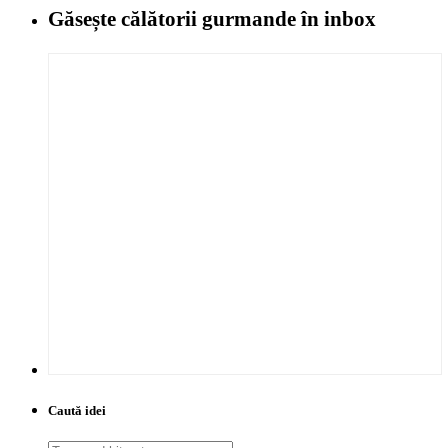
Găsește călătorii gurmande
în inbox
Caută idei