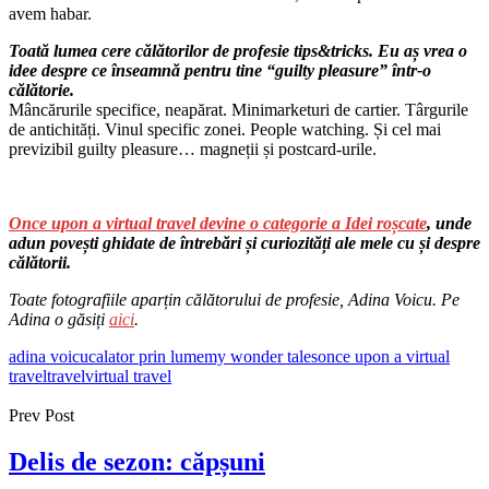
avem habar.
Toată lumea cere călătorilor de profesie tips&tricks. Eu aș vrea o
idee despre ce înseamnă pentru tine “guilty pleasure” într-o
călătorie.
Mâncărurile specifice, neapărat. Minimarketuri de cartier. Târgurile
de antichități. Vinul specific zonei. People watching. Și cel mai
previzibil guilty pleasure… magneții și postcard-urile.
Once upon a virtual travel devine o categorie a Idei roșcate
, unde
adun povești ghidate de întrebări și curiozități ale mele cu și despre
călătorii.
Toate fotografiile aparțin călătorului de profesie, Adina Voicu. Pe
Adina o găsiți
aici
.
adina voicu
calator prin lume
my wonder tales
once upon a virtual
travel
travel
virtual travel
Prev Post
Delis de sezon: căpșuni