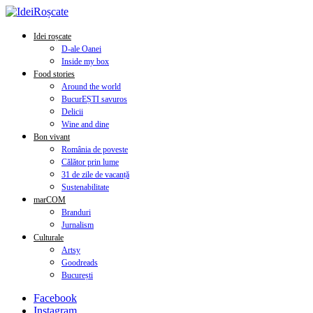
Idei roșcate
D-ale Oanei
Inside my box
Food stories
Around the world
BucurEȘTI savuros
Delicii
Wine and dine
Bon vivant
România de poveste
Călător prin lume
31 de zile de vacanță
Sustenabilitate
marCOM
Branduri
Jurnalism
Culturale
Artsy
Goodreads
București
Facebook
Instagram