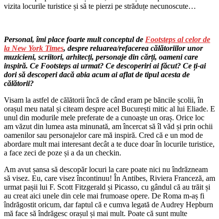
vizita locurile turistice și să te pierzi pe străduțe necunoscute…
Personal, îmi place foarte mult conceptul de
Footsteps al celor de
la New York Times
, despre reluarea/refacerea călătoriilor unor
muzicieni, scriitori, arhitecți, personaje din cărți, oameni care
inspiră. Ce Footsteps ai urmat? Ce descoperiri ai făcut? Ce ți-ai
dori să descoperi dacă abia acum ai aflat de tipul acesta de
călătorii?
Visam la astfel de călătorii încă de când eram pe băncile școlii, în
orașul meu natal și citeam despre acel București mitic al lui Eliade. E
unul din modurile mele preferate de a cunoaște un oraș. Orice loc
am văzut din lumea asta minunată, am încercat să îl văd și prin ochii
oamenilor sau personajelor care mă inspiră. Cred că e un mod de
abordare mult mai interesant decât a te duce doar în locurile turistice,
a face zeci de poze și a da un checkin.
Am avut șansa să descopăr locuri la care poate nici nu îndrăzneam
să visez. Eu, care visez încontinuu! În Antibes, Riviera Franceză, am
urmat pașii lui F. Scott Fitzgerald și Picasso, cu gândul că au trăit și
au creat aici unele din cele mai frumoase opere. De Roma m-aș fi
îndrăgostit oricum, dar faptul că e cumva legată de Audrey Hepburn
mă face să îndrăgesc orașul și mai mult. Poate că sunt multe