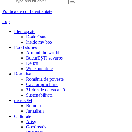
Search
for:
Politica de confidentialitate
Top
Idei roșcate
D-ale Oanei
Inside my box
Food stories
Around the world
BucurEȘTI savuros
Delicii
Wine and dine
Bon vivant
România de poveste
Călător prin lume
31 de zile de vacanță
Sustenabilitate
marCOM
Branduri
Jurnalism
Culturale
Artsy
Goodreads