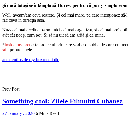
Și dacă totuși se întâmpla să-l lovesc pentru că pur și simplu er
Well, aveam/am ceva regrete. Și cel mai mare, pe care intenționez să-l r
fac ceva în direcția asta.
Nu-s cel mai credincios om, nici cel mai organizat, și cel mai probabil 
atât cât pot și cum pot. Și să nu uit să am grijă și de mine.
*
Inside my box
este proiectul prin care vorbesc public despre sentimen
știu
printre altele.
accident
Inside my box
meditatie
Prev Post
Something cool: Zilele Filmului Cubanez
27 January , 2020
6 Mins Read