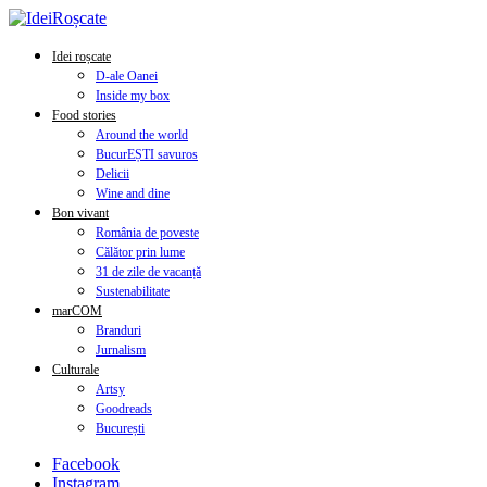
Idei roșcate
D-ale Oanei
Inside my box
Food stories
Around the world
BucurEȘTI savuros
Delicii
Wine and dine
Bon vivant
România de poveste
Călător prin lume
31 de zile de vacanță
Sustenabilitate
marCOM
Branduri
Jurnalism
Culturale
Artsy
Goodreads
București
Facebook
Instagram