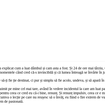
-a explicat cum a luat dâmbul și cam asta a fost. Și 24 de ore mai târziu,
momentele când cred că-s invincibilă și că lumea întreagă se învârte în j
-ți fie ție destinat, ci pur și simplu să fie acolo, undeva, și să apară în
imit pe mine cel mai tare, având în vedere incidentul la care am luat par
 pentru ceea ce cred eu că-i bine, renunț. Și renunț impulsiv, ceea ce e m
 cumva o lecție pe care nu reușesc să o învăț, eu fiind o fire extrem de vul
em de pasionată.