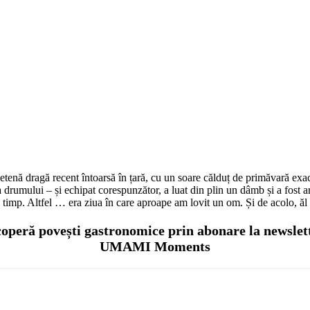
 prietenă dragă recent întoarsă în țară, cu un soare călduț de primăvară 
a drumului – și echipat corespunzător, a luat din plin un dâmb și a fost a
 timp. Altfel … era ziua în care aproape am lovit un om. Și de acolo, ăl
operă povești gastronomice prin abonare la newslet
UMAMI Moments