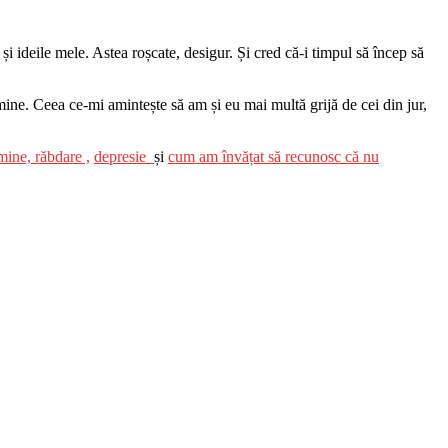
i ideile mele. Astea roșcate, desigur. Și cred că-i timpul să încep să
 mine. Ceea ce-mi amintește să am și eu mai multă grijă de cei din jur,
 mine,
răbdare ,
depresie
și
cum am învățat să recunosc că nu