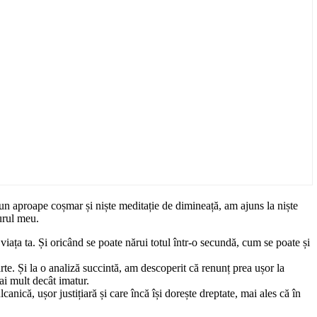
 un aproape coșmar și niște meditație de dimineață, am ajuns la niște
urul meu.
 viața ta. Și oricând se poate nărui totul într-o secundă, cum se poate și
te. Și la o analiză succintă, am descoperit că renunț prea ușor la
ai mult decât imatur.
canică, ușor justițiară și care încă își dorește dreptate, mai ales că în