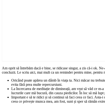
Am oprit să întrebăm dacă e bine, se ridicase singur, a zis că-i ok. Ne
concluzii. Le scriu aici, mai mult ca un reminder pentru mine, pentru 
Oricând poate apărea un dâmb în viața ta. Nici măcar nu trebuie să
evita fără prea multe repercursiuni.
La încercarea de meditație de dimineață, am vrut să văd ce m-a u
lucrurile care mă bucură, din cauza piedicilor. În loc să mă lupt
Important e să te ridici și să continui să faci ceea ce faci. Asta-i
ceea ce privește munca mea, am fost, sunt și sper să rămân extr