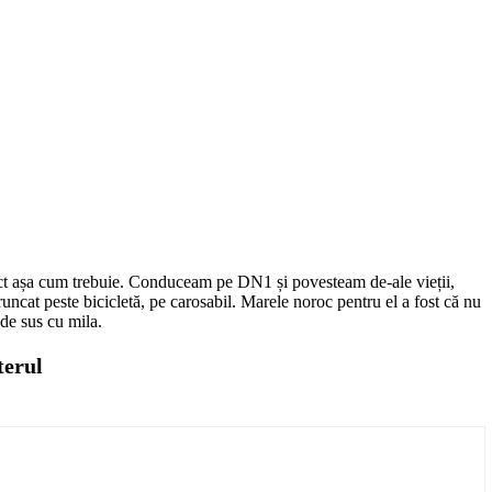
exact așa cum trebuie. Conduceam pe DN1 și povesteam de-ale vieții,
runcat peste bicicletă, pe carosabil. Marele noroc pentru el a fost că nu
 de sus cu mila.
terul