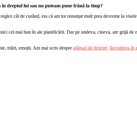
am în dreptul lui sau nu puteam pune frână la timp?
eglez cât de curând, era că am tot renunțat mult prea devreme la visele ș
nici cel mai bun în ale planificării. Dar pe undeva, cineva, are grijă de
te, trăiri, emoții. Am mai scris despre
plânsul de fericire,
încrederea în