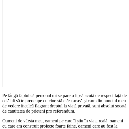
Pe lângă faptul că personal mi se pare o lipsă acută de respect față de
celălalt să te preocupe cu cine stă el/ea acasă și care din punctul meu
de vedere încalcă flagrant dreptul la viață privată, sunt absolut șocată
de cantitatea de prieteni pro referendum.
Oameni de vârsta mea, oameni pe care îi știu în viața reală, oameni
cu care am construit proiecte foarte faine, oameni care au fost la