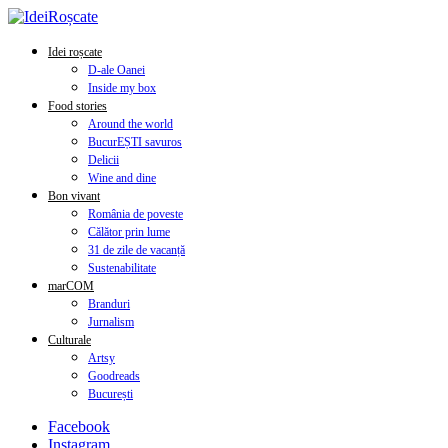
Idei roșcate
D-ale Oanei
Inside my box
Food stories
Around the world
BucurEȘTI savuros
Delicii
Wine and dine
Bon vivant
România de poveste
Călător prin lume
31 de zile de vacanță
Sustenabilitate
marCOM
Branduri
Jurnalism
Culturale
Artsy
Goodreads
București
Facebook
Instagram