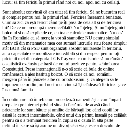
lucru: să fim fericiți în primul rând noi cu noi, apoi noi cu ceilalți.
Sunt absolut convinsă că am uitat să fim fericiți. Să ne bucurăm real
și complet pentru noi, în primul rând. Fericirea înseamnă bunătate.
Cum să zici că ești fericit când ție îți pasă de celălalt și de fericirea
lui? De ce ne preocupă mereu celălalt? Nu înțeleg. Și nu înțeleg nici
boicotul și o să explic de ce, cu toate calculele matematice. Nu o să
fiu în România ca să merg la vot să ștampilez NU pentru simplul
motiv că din matematica mea cea sumară lucrurile stau foarte simplu:
atât BOR cât și PSD sunt organizați absolut militărește în teritoriu,
au o capacitate de mobilizare incredibilă și din respect pentru toți
prietenii mei din categoria LGBT aș vrea ca în istorie să nu rămână
o statistică exclusiv pe bază de voturi pozitive pentru schimbarea
Constituției. Presa internațională n-o să scrie că bula de online
românească a ales hashtag boicot. O să scrie că noi, românii,
mergem până în pânzele albe cu ortodoxismul și că alegem să le
impunem celor din jurul nostru cu cine să își clădească fericirea și ce
înseamnă familia.
În continuare mă întreb cum procedează oamenii ăștia care împart
dreptatea pe internet privind situația fiecăruia de acasă când
prietenele lor sunt bătute și umilite de bărbații lor, când copiii lor
asistă la certuri interminabile, când unul din părinți înșeală pe celălalt
pentru că s-a terminat fericirea în cuplu și o caută în altă parte
nefiind în stare să își asume un divorț căci viața este a dracului de