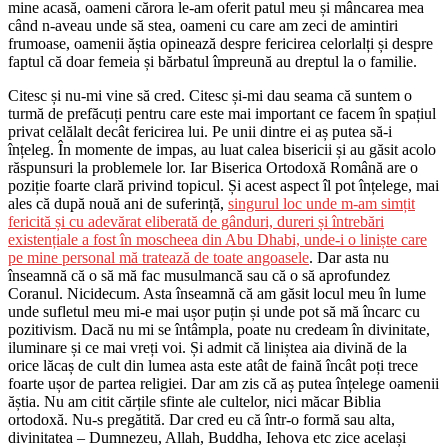
mine acasă, oameni cărora le-am oferit patul meu și mâncarea mea
când n-aveau unde să stea, oameni cu care am zeci de amintiri
frumoase, oamenii ăștia opinează despre fericirea celorlalți și despre
faptul că doar femeia și bărbatul împreună au dreptul la o familie.
Citesc și nu-mi vine să cred. Citesc și-mi dau seama că suntem o
turmă de prefăcuți pentru care este mai important ce facem în spațiul
privat celălalt decât fericirea lui. Pe unii dintre ei aș putea să-i
înțeleg. În momente de impas, au luat calea bisericii și au găsit acolo
răspunsuri la problemele lor. Iar Biserica Ortodoxă Română are o
poziție foarte clară privind topicul. Și acest aspect îl pot înțelege, mai
ales că după nouă ani de suferință,
singurul loc unde m-am simțit
fericită și cu adevărat eliberată de gânduri, dureri și întrebări
existențiale a fost în moscheea din Abu Dhabi, unde-i o liniște care
pe mine personal mă tratează de toate angoasele
. Dar asta nu
înseamnă că o să mă fac musulmancă sau că o să aprofundez
Coranul. Nicidecum. Asta înseamnă că am găsit locul meu în lume
unde sufletul meu mi-e mai ușor puțin și unde pot să mă încarc cu
pozitivism. Dacă nu mi se întâmpla, poate nu credeam în divinitate,
iluminare și ce mai vreți voi. Și admit că liniștea aia divină de la
orice lăcaș de cult din lumea asta este atât de faină încât poți trece
foarte ușor de partea religiei. Dar am zis că aș putea înțelege oamenii
ăștia. Nu am citit cărțile sfinte ale cultelor, nici măcar Biblia
ortodoxă. Nu-s pregătită. Dar cred eu că într-o formă sau alta,
divinitatea – Dumnezeu, Allah, Buddha, Iehova etc zice același