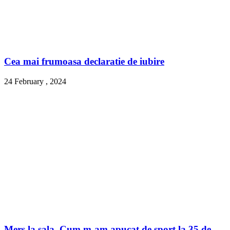
Cea mai frumoasa declaratie de iubire
24 February , 2024
Mers la sala. Cum m-am apucat de sport la 35 de