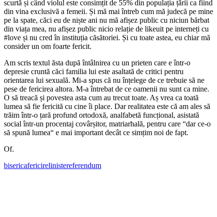
scurtă și când violul este consimțit de 55% din populația țării ca fiind
din vina exclusivă a femeii. Și mă mai întreb cum mă judecă pe mine
pe la spate, căci eu de niște ani nu mă afișez public cu niciun bărbat
din viața mea, nu afișez public nicio relație de likeuit pe interneți cu
#love și nu cred în instituția căsătoriei. Și cu toate astea, eu chiar mă
consider un om foarte fericit.
Am scris textul ăsta după întâlnirea cu un prieten care e într-o
depresie cruntă căci familia lui este asaltată de critici pentru
orientarea lui sexuală. Mi-a spus că nu înțelege de ce trebuie să ne
pese de fericirea altora. M-a întrebat de ce oamenii nu sunt ca mine.
O să treacă și povestea asta cum au trecut toate. Aș vrea ca toată
lumea să fie fericită cu cine îi place. Dar realitatea este că am ales să
trăim într-o țară profund ortodoxă, analfabetă funcțional, asistată
social într-un procentaj covârșitor, matriarhală, pentru care “dar ce-o
să spună lumea“ e mai important decât ce simțim noi de fapt.
Of.
biserica
fericire
liniste
referendum