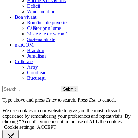
BucurEȘTI savuros
Delicii
Wine and dine
Bon vivant
România de poveste
Călător prin lume
31 de zile de vacanță
Sustenabilitate
marCOM
Branduri
Jurnalism
Culturale
Artsy
Goodreads
București
Submit
Type above and press
Enter
to search. Press
Esc
to cancel.
We use cookies on our website to give you the most relevant
experience by remembering your preferences and repeat visits. By
clicking “Accept”, you consent to the use of ALL the cookies.
Cookie settings
ACCEPT