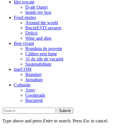
Idei roșcate
D-ale Oanei
Inside my box
Food stories
Around the world
BucurEȘTI savuros
Delicii
Wine and dine
Bon vivant
România de poveste
Călător prin lume
31 de zile de vacanță
Sustenabilitate
marCOM
Branduri
Jurnalism
Culturale
Artsy
Goodreads
București
Submit
Type above and press
Enter
to search. Press
Esc
to cancel.