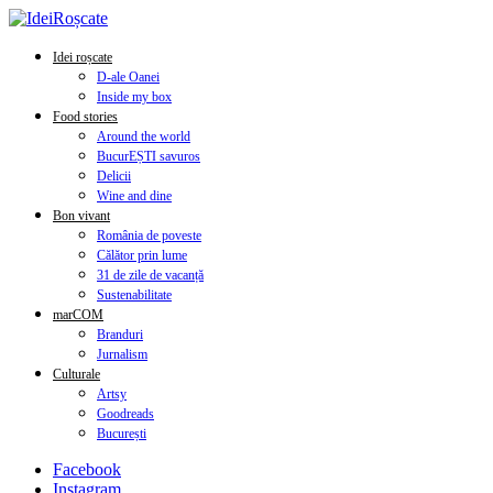
Idei roșcate
D-ale Oanei
Inside my box
Food stories
Around the world
BucurEȘTI savuros
Delicii
Wine and dine
Bon vivant
România de poveste
Călător prin lume
31 de zile de vacanță
Sustenabilitate
marCOM
Branduri
Jurnalism
Culturale
Artsy
Goodreads
București
Facebook
Instagram