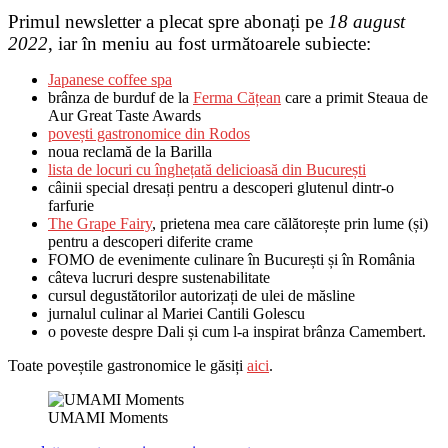
Primul newsletter a plecat spre abonați pe
18 august
2022
, iar în meniu au fost următoarele subiecte:
Japanese coffee spa
brânza de burduf de la
Ferma Cățean
care a primit Steaua de
Aur Great Taste Awards
povești gastronomice din Rodos
noua reclamă de la Barilla
lista de locuri cu înghețată delicioasă din
București
câinii special dresați pentru a descoperi glutenul dintr-o
farfurie
The Grape Fairy
, prietena mea care călătorește prin lume (și)
pentru a descoperi diferite crame
FOMO de evenimente culinare în București și în România
câteva lucruri despre sustenabilitate
cursul degustătorilor autorizați de ulei de măsline
jurnalul culinar al Mariei Cantili Golescu
o poveste despre Dali și cum l-a inspirat brânza Camembert.
Toate poveștile gastronomice le găsiți
aici
.
UMAMI Moments