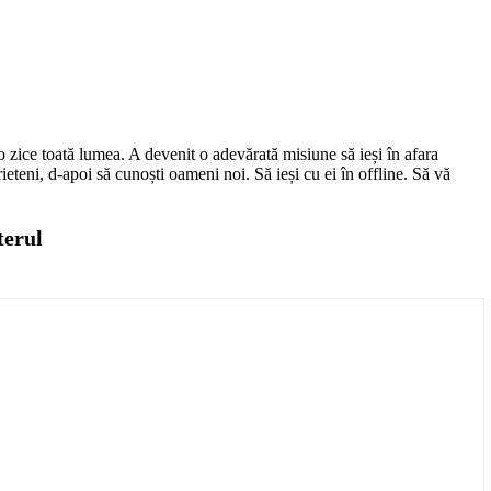
 o zice toată lumea. A devenit o adevărată misiune să ieși în afara
eteni, d-apoi să cunoști oameni noi. Să ieși cu ei în offline. Să vă
terul