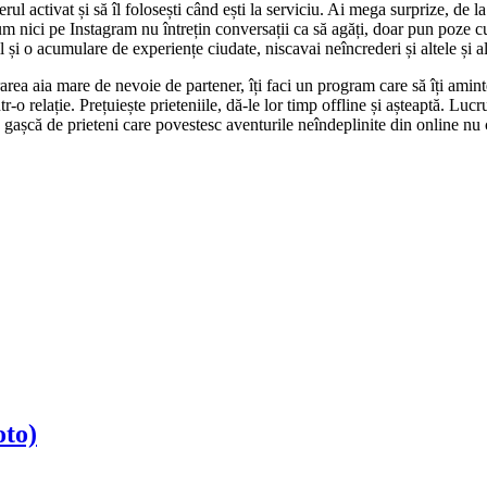
rul activat și să îl folosești când ești la serviciu. Ai mega surprize, de la
um nici pe Instagram nu întrețin conversații ca să agăți, doar pun poze cu
 și o acumulare de experiențe ciudate, niscavai neîncrederi și altele și al
rarea aia mare de nevoie de partener, îți faci un program care să îți amint
-o relație. Prețuiește prieteniile, dă-le lor timp offline și așteaptă. Luc
 gașcă de prieteni care povestesc aventurile neîndeplinite din online nu 
oto)