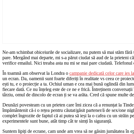
Ne-am schimbat obiceiurile de socializare, nu putem să mai stăm fără t
pare. Mergând mai departe, mi s-a părut ciudat să aud de la prieteni că 
verifice emailul. Nici treaba asta nu mi se mai pare ciudată. Telefonul e
În toamnă am observat la Londra o
campanie dedicată celor care ies la
un ecran. Da, oamenii sunt foarte diferiți în realitate vs ceea ce proiect
ești tu, e o proiecție a ta. Ochiul uman e cea mai bună oglindă din lum
fiecare dată. Ce nu înțeleg este de ce ne e frică. Întreținem conversaț
târziu, omul de dincolo de ecran ți se va arăta. Cred că spune multe de
Deunăzi povesteam cu un prieten care îmi zicea că a renunțat la Tinder 
împământenit că-i o rețea pentru căutat/găsit partener/ă de sex/one nigh
complet îngrozite de faptul că ai putea să ieși la o cafea cu un străin
experimentele sunt bune, atât timp cât te simți în siguranță.
Suntem lipiți de ecrane, cam unde am vrea să ne găsim jumătatea în epo