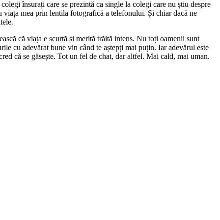
 colegi însurați care se prezintă ca single la colegi care nu știu despre
 viața mea prin lentila fotografică a telefonului. Și chiar dacă ne
tele.
ească că viața e scurtă și merită trăită intens. Nu toți oamenii sunt
rurile cu adevărat bune vin când te aștepți mai puțin. Iar adevărul este
cred că se găsește. Tot un fel de chat, dar altfel. Mai cald, mai uman.