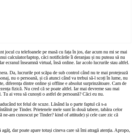
nt jocul cu telefoanele pe masă cu fața în jos, dar acum nu mi se mai
ui calculator/laptop, căci notificările îi deranjau și nu puteau să nu
r ecranul înseamnă virtual, însă online. Iar acolo lucrurile stau altfel.
enera. Da, lucrurile pot scăpa de sub control când nu te mai protejează
ersonaj, nu o persoană, și că atunci când va trebui să-l scoți în lume, nu
e, diferența dintre online și offline e absolut surprinzătoare. Cam de
ezența fizică. Nu cred că se poate altfel. Iar mai devreme sau mai
. Tu ai vrea să cunoști o astfel de persoană? Căci eu nu.
aducând tot felul de scuze. Lăsând la o parte faptul că s-a
ntâlnit pe Tinder. Prietenele mele sunt în două tabere, tabăra celor
ă ne-am cunoscut pe Tinder? kind of attitude) și cele care zic că
găț, dar poate apare totuși cineva care să îmi atragă atenția. Apropo,