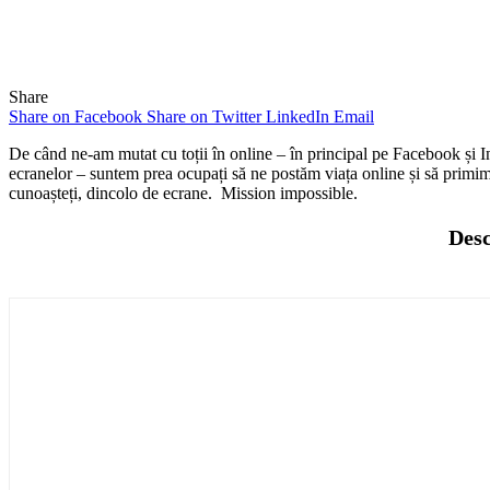
Share
Share on Facebook
Share on Twitter
LinkedIn
Email
De când ne-am mutat cu toții în online – în principal pe Facebook și Ins
ecranelor – suntem prea ocupați să ne postăm viața online și să primim 
cunoașteți, dincolo de ecrane. Mission impossible.
Desc