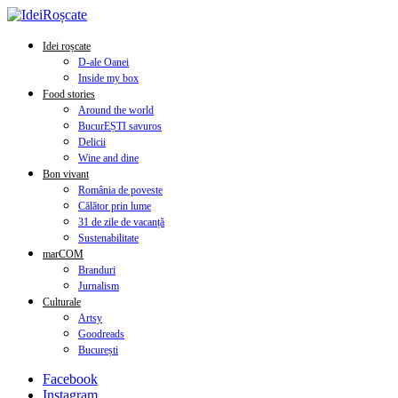
Idei roșcate
D-ale Oanei
Inside my box
Food stories
Around the world
BucurEȘTI savuros
Delicii
Wine and dine
Bon vivant
România de poveste
Călător prin lume
31 de zile de vacanță
Sustenabilitate
marCOM
Branduri
Jurnalism
Culturale
Artsy
Goodreads
București
Facebook
Instagram