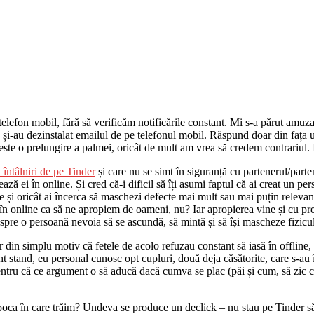
elefon mobil, fără să verificăm notificările constant. Mi s-a părut amuza
și-au dezinstalat emailul de pe telefonul mobil. Răspund doar din fața un
ste o prelungire a palmei, oricât de mult am vrea să credem contrariul. Ia
 întâlniri de pe Tinder
și care nu se simt în siguranță cu partenerul/part
ează ei în online. Și cred că-i dificil să îți asumi faptul că ai creat un p
e și oricât ai încerca să maschezi defecte mai mult sau mai puțin relevant
ii în online ca să ne apropiem de oameni, nu? Iar apropierea vine și cu pr
spre o persoană nevoia să se ascundă, să mintă și să își mascheze fizicul
din simplu motiv că fetele de acolo refuzau constant să iasă în offline, 
t stand, eu personal cunosc opt cupluri, două deja căsătorite, care s-au î
 pentru că ce argument o să aducă dacă cumva se plac (păi și cum, să zic c
ca în care trăim? Undeva se produce un declick – nu stau pe Tinder să a