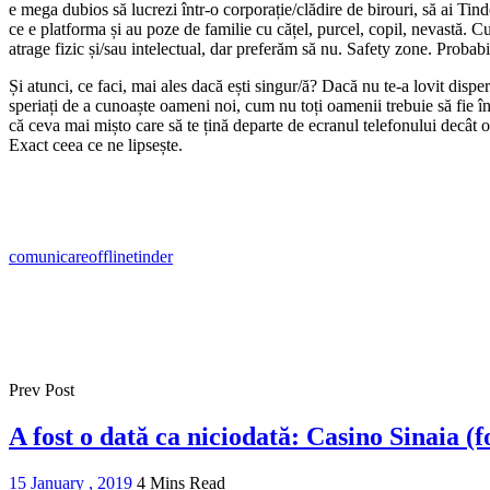
e mega dubios să lucrezi într-o corporație/clădire de birouri, să ai Tinde
ce e platforma și au poze de familie cu cățel, purcel, copil, nevastă. C
atrage fizic și/sau intelectual, dar preferăm să nu. Safety zone. Probabil
Și atunci, ce faci, mai ales dacă ești singur/ă? Dacă nu te-a lovit dispe
speriați de a cunoaște oameni noi, cum nu toți oamenii trebuie să fie într
că ceva mai mișto care să te țină departe de ecranul telefonului decât o
Exact ceea ce ne lipsește.
comunicare
offline
tinder
Prev Post
A fost o dată ca niciodată: Casino Sinaia (f
15 January , 2019
4 Mins Read