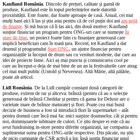
Kaufland România
. Dincolo de prețuri, calitate și gamă de
produse, Kaufland este în topul preferințelor mele datorită
proximității. Este foarte, dar foarte aproape de casă. Anual, cei mai
mulți bani aici îi las și știu asta pentru că de cel puțin doi ani
am grijă
de finanțe
. Și mă bucur că îi las aici, din două motive: Kaufland
susține financiar un program pentru ONG-uri care se numește
În
stare de bine
, un proiect foarte fain cu finanțare generoasă care
implică beneficiari cam în toată țara. Recent, tot Kaufland a dat
drumul și programului
Start ONG
, un ajutor financiar pentru
organizațiile la început de drum sau cu venituri modeste, dar care au
idei de proiecte faine. Aici aș mai puncta și comunicarea cool pe
care au început-o deja de mai bine de un an la festivalurile care atrag
cel mai mult public (Untold și Neversea). Altă Mărie, altă pălărie,
poate alt articol.
Lidl România
. De la Lidl cumpăr constant două categorii de
produse, extrem de rar și altceva: brânză (pentru că au o selecție
generoasă de brânză Cheddar și pentru că gama lor Deluxe are o
varietate mare de brânze maturate) și flori. Poate cea mai bună
decizie de business a fost să introducă flori în supermarket – atât
pentru domnii care încă mai fac mici surpize doamnelor, cât și pentru
noi, domnișoarele iubitoare de culori. Ce știu despre ei este că au
avut fundraising in-store pentru diferite organizații, iar compania a
suplimentat suma pentru ONG-urile respective. Din păcate, nu știu
de nicio campanie de CSR activă a lor, însă susțin financiar unul