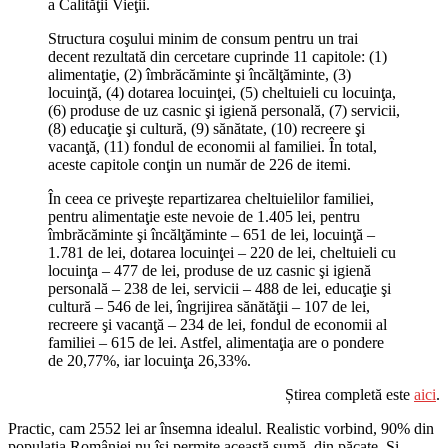
a Calităţii Vieţii.
Structura coşului minim de consum pentru un trai
decent rezultată din cercetare cuprinde 11 capitole: (1)
alimentaţie, (2) îmbrăcăminte şi încălţăminte, (3)
locuinţă, (4) dotarea locuinţei, (5) cheltuieli cu locuinţa,
(6) produse de uz casnic şi igienă personală, (7) servicii,
(8) educaţie şi cultură, (9) sănătate, (10) recreere şi
vacanţă, (11) fondul de economii al familiei. În total,
aceste capitole conţin un număr de 226 de itemi.
În ceea ce priveşte repartizarea cheltuielilor familiei,
pentru alimentaţie este nevoie de 1.405 lei, pentru
îmbrăcăminte şi încălţăminte – 651 de lei, locuinţă –
1.781 de lei, dotarea locuinţei – 220 de lei, cheltuieli cu
locuinţa – 477 de lei, produse de uz casnic şi igienă
personală – 238 de lei, servicii – 488 de lei, educaţie şi
cultură – 546 de lei, îngrijirea sănătăţii – 107 de lei,
recreere şi vacanţă – 234 de lei, fondul de economii al
familiei – 615 de lei. Astfel, alimentaţia are o pondere
de 20,77%, iar locuinţa 26,33%.
Știrea completă este
aici
.
Practic, cam 2552 lei ar însemna idealul. Realistic vorbind, 90% din
populația României nu își permite această sumă, din păcate. Și