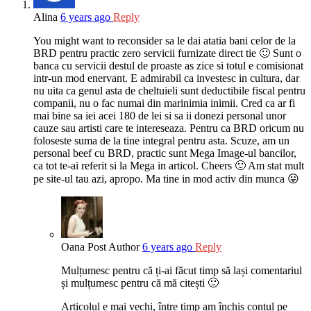
Alina
6 years ago
Reply
You might want to reconsider sa le dai atatia bani celor de la
BRD pentru practic zero servicii furnizate direct tie 🙂 Sunt o
banca cu servicii destul de proaste as zice si totul e comisionat
intr-un mod enervant. E admirabil ca investesc in cultura, dar
nu uita ca genul asta de cheltuieli sunt deductibile fiscal pentru
companii, nu o fac numai din marinimia inimii. Cred ca ar fi
mai bine sa iei acei 180 de lei si sa ii donezi personal unor
cauze sau artisti care te intereseaza. Pentru ca BRD oricum nu
foloseste suma de la tine integral pentru asta. Scuze, am un
personal beef cu BRD, practic sunt Mega Image-ul bancilor,
ca tot te-ai referit si la Mega in articol. Cheers 🙂 Am stat mult
pe site-ul tau azi, apropo. Ma tine in mod activ din munca 😛
Oana
Post Author
6 years ago
Reply
Mulțumesc pentru că ți-ai făcut timp să lași comentariul
și mulțumesc pentru că mă citești 🙂
Articolul e mai vechi, între timp am închis contul pe