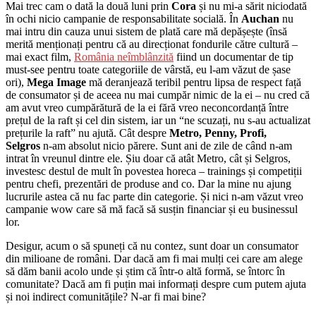
Mai trec cam o dată la două luni prin
Cora
și nu mi-a sărit niciodată
în ochi nicio campanie de responsabilitate socială. În
Auchan
nu
mai intru din cauza unui sistem de plată care mă depășește (însă
merită menționați pentru că au direcționat fondurile către cultură –
mai exact film,
România neîmblânzită
fiind un documentar de tip
must-see pentru toate categoriile de vârstă, eu l-am văzut de șase
ori),
Mega Image
mă deranjează teribil pentru lipsa de respect față
de consumator și de aceea nu mai cumpăr nimic de la ei – nu cred că
am avut vreo cumpărătură de la ei fără vreo neconcordanță între
prețul de la raft și cel din sistem, iar un “ne scuzați, nu s-au actualizat
prețurile la raft” nu ajută. Cât despre
Metro, Penny, Profi,
Selgros
n-am absolut nicio părere. Sunt ani de zile de când n-am
intrat în vreunul dintre ele. Șiu doar că atât Metro, cât și Selgros,
investesc destul de mult în povestea horeca – trainings și competiții
pentru chefi, prezentări de produse and co. Dar la mine nu ajung
lucrurile astea că nu fac parte din categorie. Și nici n-am văzut vreo
campanie wow care să mă facă să susțin financiar și eu businessul
lor.
Desigur, acum o să spuneți că nu contez, sunt doar un consumator
din milioane de români. Dar dacă am fi mai mulți cei care am alege
să dăm banii acolo unde și știm că într-o altă formă, se întorc în
comunitate? Dacă am fi puțin mai informați despre cum putem ajuta
și noi indirect comunitățile? N-ar fi mai bine?