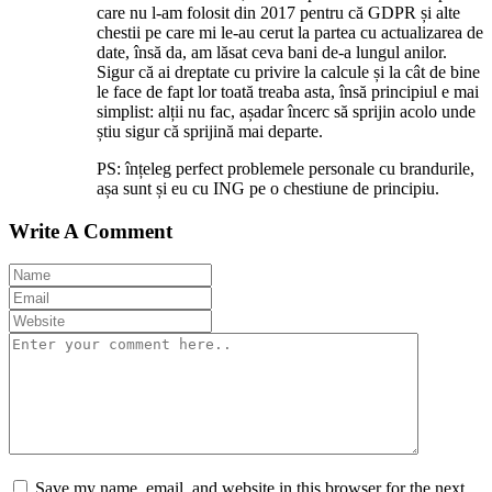
care nu l-am folosit din 2017 pentru că GDPR și alte
chestii pe care mi le-au cerut la partea cu actualizarea de
date, însă da, am lăsat ceva bani de-a lungul anilor.
Sigur că ai dreptate cu privire la calcule și la cât de bine
le face de fapt lor toată treaba asta, însă principiul e mai
simplist: alții nu fac, așadar încerc să sprijin acolo unde
știu sigur că sprijină mai departe.
PS: înțeleg perfect problemele personale cu brandurile,
așa sunt și eu cu ING pe o chestiune de principiu.
Write A Comment
Save my name, email, and website in this browser for the next