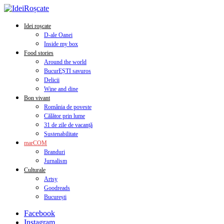
Idei roșcate
D-ale Oanei
Inside my box
Food stories
Around the world
BucurEȘTI savuros
Delicii
Wine and dine
Bon vivant
România de poveste
Călător prin lume
31 de zile de vacanță
Sustenabilitate
marCOM
Branduri
Jurnalism
Culturale
Artsy
Goodreads
București
Facebook
Instagram