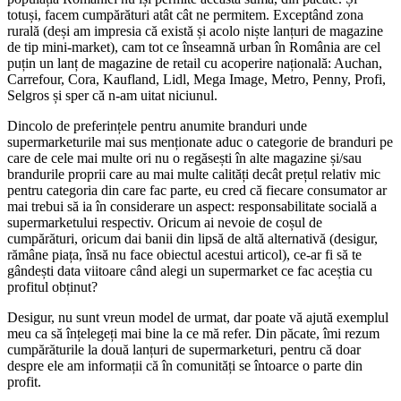
totuși, facem cumpărături atât cât ne permitem. Exceptând zona
rurală (deși am impresia că există și acolo niște lanțuri de magazine
de tip mini-market), cam tot ce înseamnă urban în România are cel
puțin un lanț de magazine de retail cu acoperire națională: Auchan,
Carrefour, Cora, Kaufland, Lidl, Mega Image, Metro, Penny, Profi,
Selgros și sper că n-am uitat niciunul.
Dincolo de preferințele pentru anumite branduri unde
supermarketurile mai sus menționate aduc o categorie de branduri pe
care de cele mai multe ori nu o regăsești în alte magazine și/sau
brandurile proprii care au mai multe calități decât prețul relativ mic
pentru categoria din care fac parte, eu cred că fiecare consumator ar
mai trebui să ia în considerare un aspect: responsabilitate socială a
supermarketului respectiv. Oricum ai nevoie de coșul de
cumpărături, oricum dai banii din lipsă de altă alternativă (desigur,
rămâne piața, însă nu face obiectul acestui articol), ce-ar fi să te
gândești data viitoare când alegi un supermarket ce fac aceștia cu
profitul obținut?
Desigur, nu sunt vreun model de urmat, dar poate vă ajută exemplul
meu ca să înțelegeți mai bine la ce mă refer. Din păcate, îmi rezum
cumpărăturile la două lanțuri de supermarketuri, pentru că doar
despre ele am informații că în comunități se întoarce o parte din
profit.