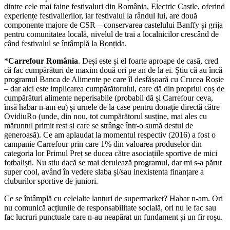
dintre cele mai faine festivaluri din România, Electric Castle, oferind
experiențe festivalierilor, iar festivalul la rândul lui, are două
componente majore de CSR – conservarea castelului Banffy și grija
pentru comunitatea locală, nivelul de trai a localnicilor crescând de
când festivalul se întâmplă la Bonțida.
*
Carrefour România
. Deși este și el foarte aproape de casă, cred
că fac cumpărături de maxim două ori pe an de la ei. Știu că au încă
programul Banca de Alimente pe care îl desfășoară cu Crucea Roșie
– dar aici este implicarea cumpărătorului, care dă din propriul coș de
cumpărături alimente neperisabile (probabil dă și Carrefour ceva,
însă habar n-am eu) și urnele de la case pentru donație directă către
OvidiuRo (unde, din nou, tot cumpărătorul susține, mai ales cu
măruntul primit rest și care se strânge într-o sumă destul de
generoasă). Ce am aplaudat la momentul respectiv (2016) a fost o
campanie Carrefour prin care 1% din valoarea produselor din
categoria lor Primul Preț se ducea către asociațiile sportive de mici
fotbaliști. Nu știu dacă se mai derulează programul, dar mi s-a părut
super cool, având în vedere slaba și/sau inexistenta finanțare a
cluburilor sportive de juniori.
Ce se întâmplă cu celelalte lanțuri de supermarket? Habar n-am. Ori
nu comunică acțiunile de responsabilitate socială, ori nu le fac sau
fac lucruri punctuale care n-au neapărat un fundament și un fir roșu.