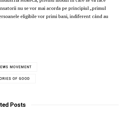
industria HoReCa, privind modul în care se va face
nsatorii nu se vor mai acorda pe principiul „primul
persoanele eligibile vor primi bani, indiferent când au
NEWS MOVEMENT
ORIES OF GOOD
ted Posts