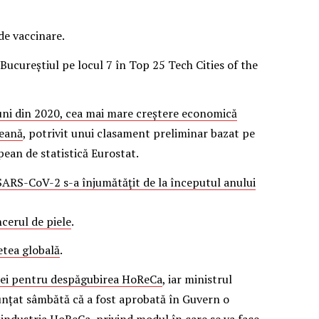
de vaccinare.
ucureștiul pe locul 7 în Top 25 Tech Cities of the
luni din 2020, cea mai mare creștere economică
peană
, potrivit unui clasament preliminar bazat pe
pean de statistică Eurostat.
ARS-CoV-2 s-a înjumătăţit de la începutul anului
cerul de piele
.
etea globală
.
 lei pentru despăgubirea HoReCa
, iar ministrul
unțat sâmbătă că a fost aprobată în Guvern o