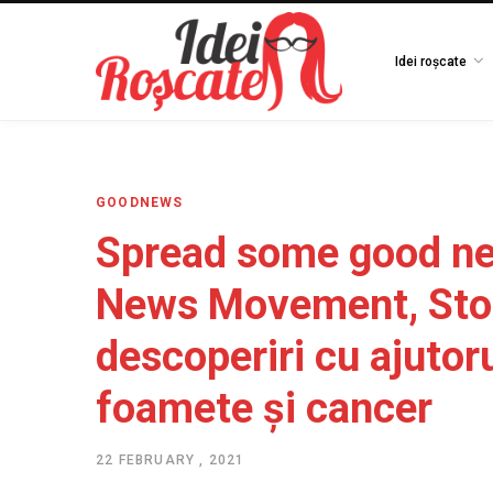
Idei roșcate
GOODNEWS
Spread some good ne
News Movement, Stor
descoperiri cu ajutor
foamete și cancer
22 FEBRUARY , 2021