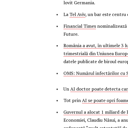
lovit Germania.
La
Tel Aviv
, un bar este centru 
Financial Times
nominalizează B
Future.
România a avut, în ultimele 3 
trimestrială din Uniunea Euro
datele publicate de biroul euro
OMS: Numărul infectărilor cu S
Un
AI doctor poate detecta can
Tot prin
AI se poate opri foam
Guvernul a alocat 1 miliard de
Economiei, Claudiu Năsui, a an