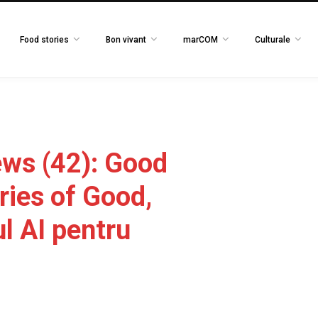
Food stories
Bon vivant
marCOM
Culturale
ws (42): Good
ies of Good,
ul AI pentru