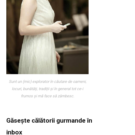
Sunt un (mic) explorator în căutare de oameni,
locuri, bunătăți, tradiții și în general tot ce-i
frumos și mă face să zâmbesc.
Găsește călătorii gurmande
în
inbox