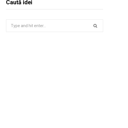
Caută idei
Search
for: