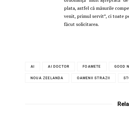
ordonanță “mult așteptată” de 
plata, astfel că măsurile compe
venit, primul servit”, ci toate 
făcut solicitarea.
AI
AI DOCTOR
FOAMETE
GOOD 
NOUA ZEELANDA
OAMENII STRAZII
ST
Rela