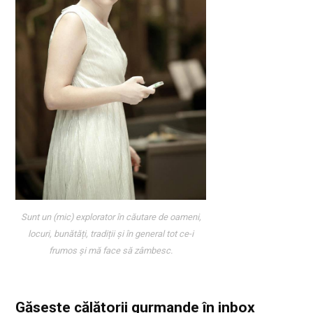
Sunt un (mic) explorator în căutare de oameni,
locuri, bunătăți, tradiții și în general tot ce-i
frumos și mă face să zâmbesc.
Găsește călătorii gurmande
în inbox