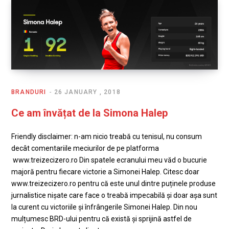
BRANDURI
26 JANUARY , 2018
Ce am învățat de la Simona Halep
Friendly disclaimer: n-am nicio treabă cu tenisul, nu consum
decât comentariile meciurilor de pe platforma
www.treizecizero.ro Din spatele ecranului meu văd o bucurie
majoră pentru fiecare victorie a Simonei Halep. Citesc doar
www.treizecizero.ro pentru că este unul dintre puținele produse
jurnalistice nișate care face o treabă impecabilă și doar așa sunt
la curent cu victoriile și înfrângerile Simonei Halep. Din nou
mulțumesc BRD-ului pentru că există și sprijină astfel de