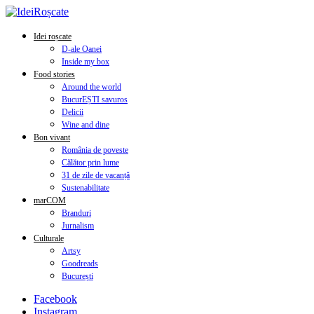
Idei roșcate
D-ale Oanei
Inside my box
Food stories
Around the world
BucurEȘTI savuros
Delicii
Wine and dine
Bon vivant
România de poveste
Călător prin lume
31 de zile de vacanță
Sustenabilitate
marCOM
Branduri
Jurnalism
Culturale
Artsy
Goodreads
București
Facebook
Instagram