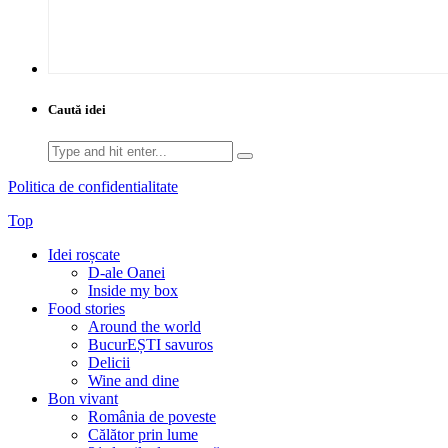
Caută idei
Search
for:
Politica de confidentialitate
Top
Idei roșcate
D-ale Oanei
Inside my box
Food stories
Around the world
BucurEȘTI savuros
Delicii
Wine and dine
Bon vivant
România de poveste
Călător prin lume