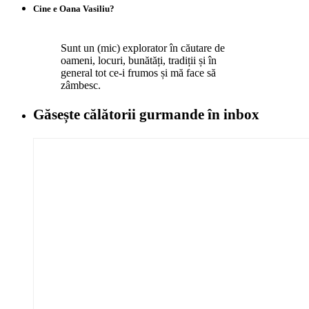
Cine e Oana Vasiliu?
Sunt un (mic) explorator în căutare de
oameni, locuri, bunătăți, tradiții și în
general tot ce-i frumos și mă face să
zâmbesc.
Găsește călătorii gurmande
în inbox