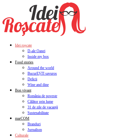
Idei roșcate
D-ale Oanei
Inside my box
Food stories
Around the world
BucurEȘTI savuros
Delicii
Wine and dine
Bon vivant
România de poveste
Călător prin lume
31 de zile de vacanță
Sustenabilitate
marCOM
Branduri
Jurnalism
Culturale