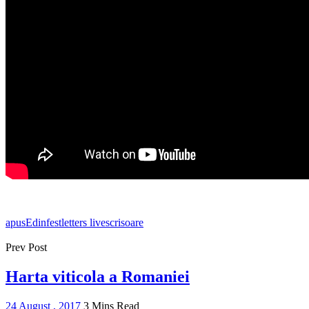
apus
Edinfest
letters live
scrisoare
Prev Post
Harta viticola a Romaniei
24 August , 2017
3 Mins Read