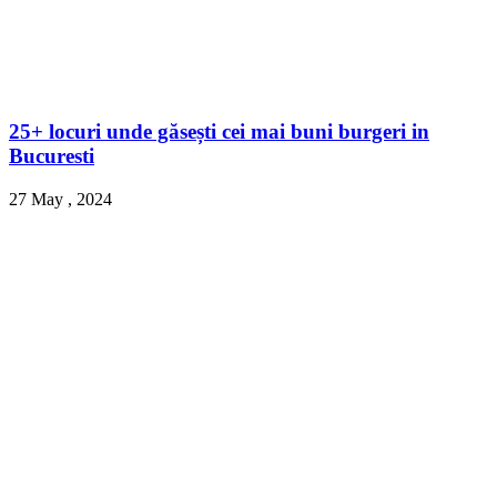
25+ locuri unde găsești cei mai buni burgeri in
Bucuresti
27 May , 2024