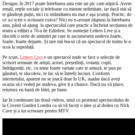
Desigur, în 2017 poate întrebarea asta este un pic cam atipică. Avem
email, rețele sociale și telefoane cu minute nelimitate, iar dacă stai să
te gândești puțin, nici cu străinătatea nu mai e așa scump. Practic, de
ce a-i scrie o scrisoare cuiva? Nici eu n-aveam răspuns la întrebarea
asta, până să ajung la spectacolul care practic a încheiat secțiunea de
teatru a ediției a 70-a de Edinfest. Se numește Letters Live și a
răscolit o serie de amintiri pe care le ascunsesem undeva foarte,
foarte, foarte departe. Și tare mă bucur că un spectacol de teatru le-a
scos la suprafață.
Pe scurt,
Letters Live
e un spectacol unde se face o selecție de
scrisori semnate de artiști, actori, președinți, votanți, copii,
îndrăgostiți, etc. cu teme foarte variate care te amuză, te pun pe
gânduri, te răscolesc, te fac să te întrebi lucruri. Conform
internetului, aparent nu se joacă doar în UK, așadar dacă aveți
ocazia să-l vedeți pe undeva, give it a chance. Dacă nu vă place,
returnez eu banii de bilet, pe bune.
Iar în continuare las două videos, unul cu promoul spectacolului de
la Covent Garden Londra ca să vă faceți o idee și al doilea cu Nick
Cave și a lui scrisoare pentru MTV.