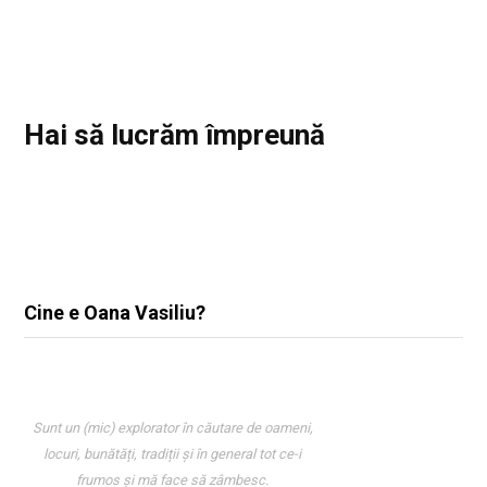
Hai să lucrăm împreună
Cine e Oana Vasiliu?
Sunt un (mic) explorator în căutare de oameni,
locuri, bunătăți, tradiții și în general tot ce-i
frumos și mă face să zâmbesc.