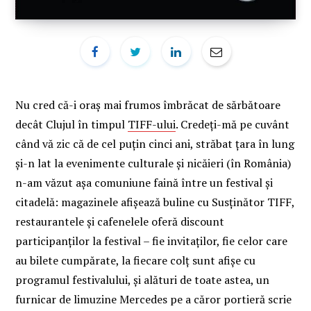
Nu cred că-i oraș mai frumos îmbrăcat de sărbătoare
decât Clujul în timpul
TIFF-ului
. Credeți-mă pe cuvânt
când vă zic că de cel puțin cinci ani, străbat țara în lung
și-n lat la evenimente culturale și nicăieri (în România)
n-am văzut așa comuniune faină între un festival și
citadelă: magazinele afișează buline cu Susținător TIFF,
restaurantele și cafenelele oferă discount
participanților la festival – fie invitaților, fie celor care
au bilete cumpărate, la fiecare colț sunt afișe cu
programul festivalului, și alături de toate astea, un
furnicar de limuzine Mercedes pe a căror portieră scrie