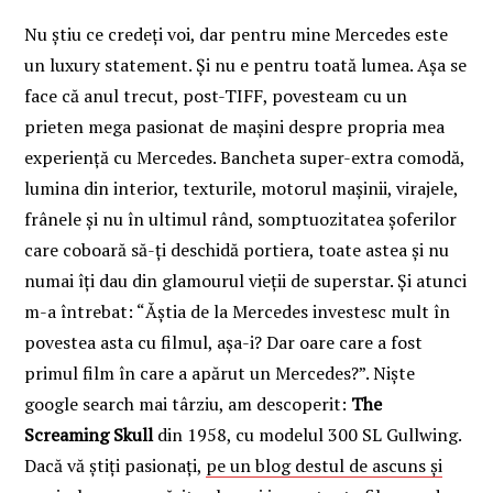
Nu știu ce credeți voi, dar pentru mine Mercedes este
un luxury statement. Și nu e pentru toată lumea. Așa se
face că anul trecut, post-TIFF, povesteam cu un
prieten mega pasionat de mașini despre propria mea
experiență cu Mercedes. Bancheta super-extra comodă,
lumina din interior, texturile, motorul mașinii, virajele,
frânele și nu în ultimul rând, somptuozitatea șoferilor
care coboară să-ți deschidă portiera, toate astea și nu
numai îți dau din glamourul vieții de superstar. Și atunci
m-a întrebat: “Ăștia de la Mercedes investesc mult în
povestea asta cu filmul, așa-i? Dar oare care a fost
primul film în care a apărut un Mercedes?”. Niște
google search mai târziu, am descoperit:
The
Screaming Skull
din 1958, cu modelul 300 SL Gullwing.
Dacă vă știți pasionați,
pe un blog destul de ascuns și