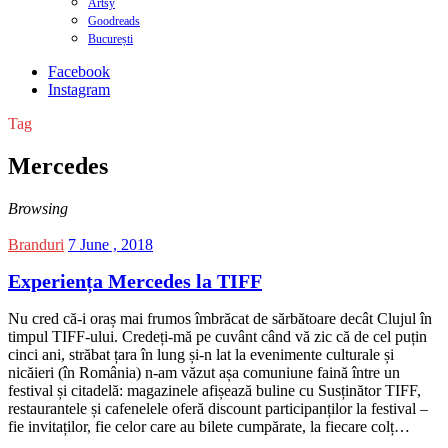
Artsy
Goodreads
București
Facebook
Instagram
Tag
Mercedes
Browsing
Branduri
7 June , 2018
Experiența Mercedes la TIFF
Nu cred că-i oraș mai frumos îmbrăcat de sărbătoare decât Clujul în
timpul TIFF-ului. Credeți-mă pe cuvânt când vă zic că de cel puțin
cinci ani, străbat țara în lung și-n lat la evenimente culturale și
nicăieri (în România) n-am văzut așa comuniune faină între un
festival și citadelă: magazinele afișează buline cu Susținător TIFF,
restaurantele și cafenelele oferă discount participanților la festival –
fie invitaților, fie celor care au bilete cumpărate, la fiecare colț…