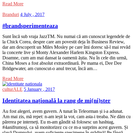
Read More
Branduri
4 July , 2017
#brandsperimenteaza
Sunt încă sub vraja JazzTM. Nu numai că am cunoscut legendele de
la Chick Corea, despre care am povestit deja în Business Review,
dar am descoperit un Miles Mosley pe care îmi doresc să-l mai revăd
la concerte live și Monty Alexander Harlem Kingston Express.
Doamne, cum am mai dansat la oamenii ăștia. Nu în cele din urmă,
China Moses a fost absolut extraordinară. Pe mama ei, Dee Dee
Bridgewater, am cunoscut-o anul trecut, încă am…
Read More
culturALE
5 January , 2017
Identitatea națională la rang de mi(ni)ster
Au fost alegeri, avem guvern. A tunat în Teleorman și i-a adunat.
Am mai zis, mă repet: n-am ieșit la vot, cam asta-i treaba. Ne dăm cu
părerea pe interneți. Eu m-am gândit să folosesc un hashtag,
#4anifrumoși, ca să monitorizez cu ce m-a surprins acest guvern. Și
slavă Domnului, avem suficiente specimene în grădină! Pe lângă