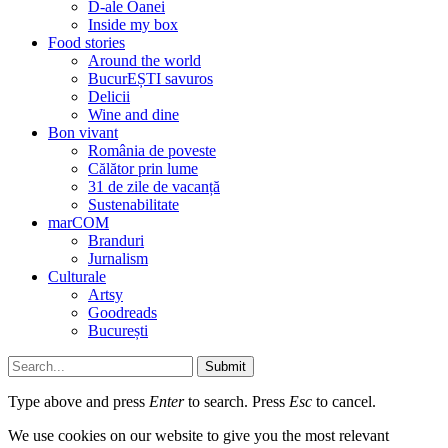
D-ale Oanei
Inside my box
Food stories
Around the world
BucurEȘTI savuros
Delicii
Wine and dine
Bon vivant
România de poveste
Călător prin lume
31 de zile de vacanță
Sustenabilitate
marCOM
Branduri
Jurnalism
Culturale
Artsy
Goodreads
București
Submit
Type above and press
Enter
to search. Press
Esc
to cancel.
We use cookies on our website to give you the most relevant