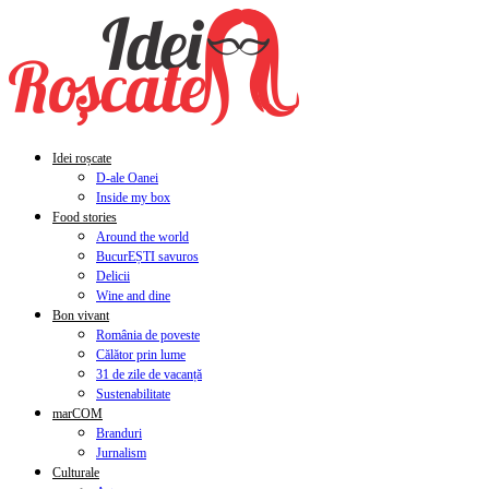
Idei roșcate
D-ale Oanei
Inside my box
Food stories
Around the world
BucurEȘTI savuros
Delicii
Wine and dine
Bon vivant
România de poveste
Călător prin lume
31 de zile de vacanță
Sustenabilitate
marCOM
Branduri
Jurnalism
Culturale