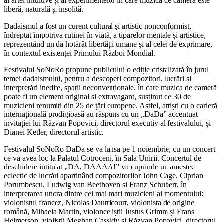
al artei intuitive și al experimentelor în care muzica de cameră este
liberă, naturală și insolită.
Dadaismul a fost un curent cultural şi artistic nonconformist,
îndreptat împotriva rutinei în viaţă, a tiparelor mentale și artistice,
reprezentând un da hotărât libertății umane și al celei de exprimare,
în contextul existenței Primului Război Mondial.
Festivalul SoNoRo propune publicului o ediție cristalizată în jurul
temei dadaismului, pentru a descoperi compozitori, lucrări și
interpretări inedite, spații neconvenționale, în care muzica de cameră
poate fi un element original și extravagant, susținut de 30 de
muzicieni renumiți din 25 de țări europene. Astfel, artiști cu o carieră
internațională prodigioasă au răspuns cu un „DaDa” accentuat
invitației lui Răzvan Popovici, directorul executiv al festivalului, și
Dianei Ketler, directorul artistic.
Festivalul SoNoRo DaDa se va lansa pe 1 noiembrie, cu un concert
ce va avea loc la Palatul Cotroceni, în Sala Unirii. Concertul de
deschidere intitulat „DA, DAAAA!” va cuprinde un amestec
eclectic de lucrări aparținând compozitorilor John Cage, Ciprian
Porumbescu, Ludwig van Beethoven și Franz Schubert, în
interpretarea unora dintre cei mai mari muzicieni ai momentului:
violonistul francez, Nicolas Dautricourt, violonista de origine
română, Mihaela Martin, violonceliștii Justus Grimm și Frans
Helmerson, violiștii Meghan Cassidy și Răzvan Popovici, directorul