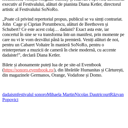
executiv al Festivalului, alături de pianista Diana Ketler, directorul
artistic al Festivalului SoNoRo.
„Poate că privind repertoriul propus, publicul se va simți contrariat.
John
Cage și Ciprian Porumbescu, alături de Beethoven și
Schubert? Ce este acest colaj… dadaist? Exact asta este, iar
concertul în sine se va transforma într-un manifest, prin momente pe
care nu vi le vom dezvălui până la premieră. Veniți alături de noi,
pentru un Cabaret Voltaire în manieră SoNoRo, pentru o
reinterpretare a muzicii de cameră în cheie modernă, cu accente
dadaiste!”, declară Diana Ketler.
Bilete și abonamente puteți lua de pe site-ul Eventbook
(
https://sonoro.eventbook.ro/
), din librăriile Humanitas și Cărturești,
din magazinele Germanos, Orange, Vodafone și Domo.
dadaism
festivalul sonoro
Mihaela Martin
Nicolas Dautricourt
Răzvan
Popovici