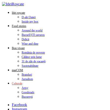
Idei roșcate
D-ale Oanei
Inside my box
Food stories
Around the world
BucurEȘTI savuros
Delicii
Wine and dine
Bon vivant
România de poveste
Călător prin lume
31 de zile de vacanță
Sustenabilitate
marCOM
Branduri
Jurnalism
Culturale
Artsy
Goodreads
București
Facebook
Instagram