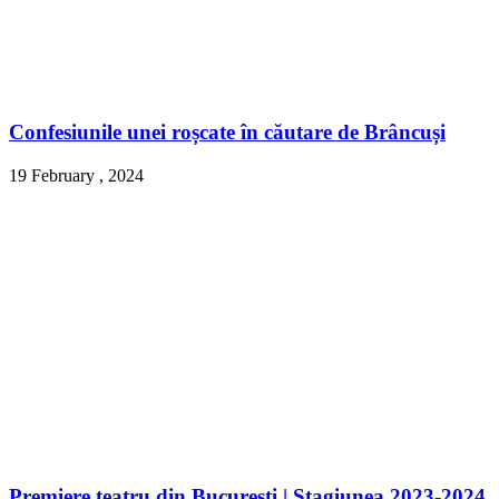
Confesiunile unei roșcate în căutare de Brâncuși
19 February , 2024
Premiere teatru din Bucuresti | Stagiunea 2023-2024