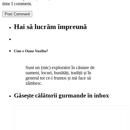
time I comment.
Hai să lucrăm împreună
Cine e Oana Vasiliu?
Sunt un (mic) explorator în căutare de
oameni, locuri, bunătăți, tradiții și în
general tot ce-i frumos și mă face să
zâmbesc.
Găsește călătorii gurmande
în inbox