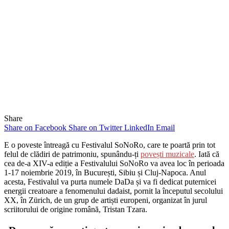
Share
Share on Facebook
Share on Twitter
LinkedIn
Email
E o poveste întreagă cu Festivalul SoNoRo, care te poartă prin tot
felul de clădiri de patrimoniu, spunându-ți
povești muzicale
. Iată că
cea de-a XIV-a ediție a Festivalului SoNoRo va avea loc în perioada
1-17 noiembrie 2019, în București, Sibiu și Cluj-Napoca. Anul
acesta, Festivalul va purta numele DaDa și va fi dedicat puternicei
energii creatoare a fenomenului dadaist, pornit la începutul secolului
XX, în Zürich, de un grup de artiști europeni, organizat în jurul
scriitorului de origine română, Tristan Tzara.