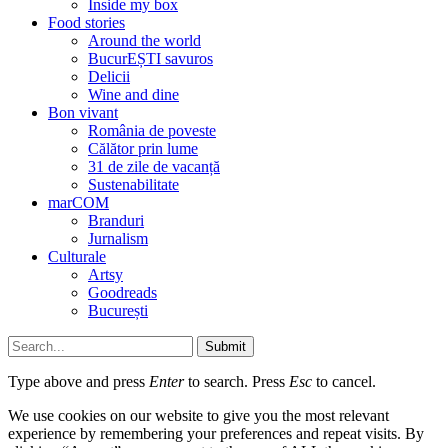
Inside my box
Food stories
Around the world
BucurEȘTI savuros
Delicii
Wine and dine
Bon vivant
România de poveste
Călător prin lume
31 de zile de vacanță
Sustenabilitate
marCOM
Branduri
Jurnalism
Culturale
Artsy
Goodreads
București
Submit
Type above and press
Enter
to search. Press
Esc
to cancel.
We use cookies on our website to give you the most relevant
experience by remembering your preferences and repeat visits. By