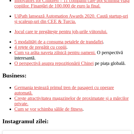
Innovators for Children – 11 companii care pot schimba viața
copiilor. Finanțări de 100.000 de euro la final.
UiPath lansează Automation Awards 2020. Caută startup-uri
și scaleup-uri din CEE & Turcia.
Jocul care te pregătește pentru job-urile viitorului.
5 modalități de a consuma petalele de trandafiri
.
4 rețete de pregătit cu copiii
.
Cum va arăta naveta zilnică pentru oameni.
O perspectivă
interesantă.
O perspectivă asupra repoziționării Chinei
pe piața globală.
Business:
Germania testează primul tren de pasageri cu operare
automată.
Crește atractivitatea magazinelor de proximatate și a mărcilor
private.
Cum se vor schimba sălile de fitness
.
Instagramul zilei: