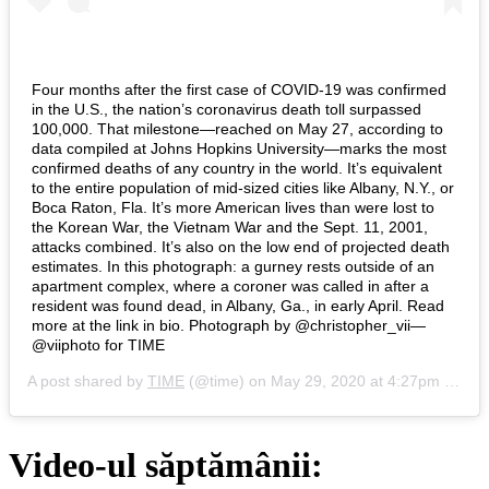
Four months after the first case of COVID-19 was confirmed
in the U.S., the nation’s coronavirus death toll surpassed
100,000. That milestone—reached on May 27, according to
data compiled at Johns Hopkins University—marks the most
confirmed deaths of any country in the world. It’s equivalent
to the entire population of mid-sized cities like Albany, N.Y., or
Boca Raton, Fla. It’s more American lives than were lost to
the Korean War, the Vietnam War and the Sept. 11, 2001,
attacks combined. It’s also on the low end of projected death
estimates. In this photograph: a gurney rests outside of an
apartment complex, where a coroner was called in after a
resident was found dead, in Albany, Ga., in early April. Read
more at the link in bio. Photograph by @christopher_vii—
@viiphoto for TIME
A post shared by
TIME
(@time) on
May 29, 2020 at 4:27pm PDT
Video-ul săptămânii: