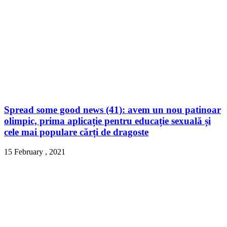
Spread some good news (41): avem un nou patinoar
olimpic, prima aplicație pentru educație sexuală și
cele mai populare cărți de dragoste
15 February , 2021