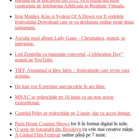
Bienala de la Bucuresti din 2022 va fi prima din lume
curatoriata de Inteligenta Artificiala in Realitate Virtuala.
Iron Maiden, Kiss si System Of A Down vor fi vedetele
festivalului Download care se va desfasura online peste doua
saptamani.
Asculta noul album Lady Gaga – Chromatica, gratuit, in
intregime.
Led Zeppelin va transmite concertul „Celebration Day”
gratuit pe YouTube.
TIFF, Anonimul și Ideo Ideis – festivalurile care revin vara
aceasta.
De luni vor fi permise spectacolele în aer liber.
MNAC se redeschide pe 10 iunie cu un nou sezon
expozițional.
Castelul Peleș se redeschide pe 2 iunie, dar cu acces limitat.
Paris Houte Couture Shows
for fi în format digital în iulie.
O serie de fotografii din Brooklyn
cu cele mai creative măști.
A Global Film Festival
: online până pe 7 iunie.