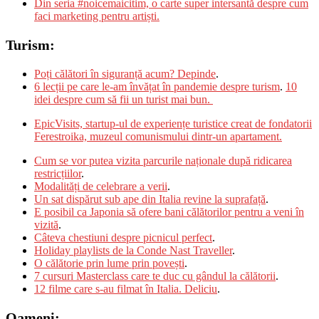
Din seria #noicemaicitim, o carte super intersantă despre cum
faci marketing pentru artiști.
Turism:
Poți călători în siguranță acum? Depinde
.
6 lecții pe care le-am învățat în pandemie despre turism
.
10
idei despre cum să fii un turist mai bun.
EpicVisits, startup-ul de experiențe turistice creat de fondatorii
Ferestroika, muzeul comunismului dintr-un apartament.
Cum se vor putea vizita parcurile naționale după ridicarea
restricțiilor
.
Modalități de celebrare a verii
.
Un sat dispărut sub ape din Italia revine la suprafață
.
E posibil ca Japonia să ofere bani călătorilor pentru a veni în
vizită
.
Câteva chestiuni despre picnicul perfect
.
Holiday playlists de la Conde Nast Traveller
.
O călătorie prin lume prin povești
.
7 cursuri Masterclass care te duc cu gândul la călătorii
.
12 filme care s-au filmat în Italia. Deliciu
.
Oameni: