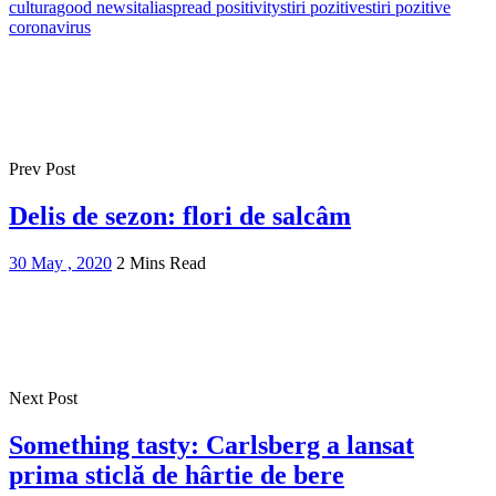
cultura
good news
italia
spread positivity
stiri pozitive
stiri pozitive
coronavirus
Prev Post
Delis de sezon: flori de salcâm
30 May , 2020
2 Mins Read
Next Post
Something tasty: Carlsberg a lansat
prima sticlă de hârtie de bere