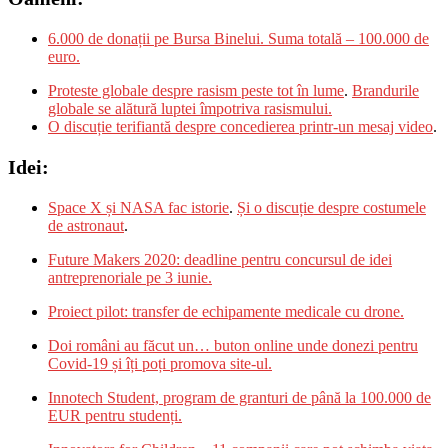
6.000 de donații pe Bursa Binelui. Suma totală – 100.000 de
euro.
Proteste globale despre rasism peste tot în lume
.
Brandurile
globale se alătură luptei împotriva rasismului.
O discuție terifiantă despre concedierea printr-un mesaj video
.
Idei:
Space X și NASA fac istorie
.
Și o discuție despre costumele
de astronaut
.
Future Makers 2020: deadline pentru concursul de idei
antreprenoriale pe 3 iunie.
Proiect pilot: transfer de echipamente medicale cu drone.
Doi români au făcut un… buton online unde donezi pentru
Covid-19 și îți poți promova site-ul.
Innotech Student, program de granturi de până la 100.000 de
EUR pentru studenți.