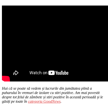
Hai că se poate să vedem și lucrurile din jumătatea plină a
paharului în vremuri de izolare cu stiri pozitive. Am mai povestit
despre tot felul de zâmbete și stiri pozitive în această perioadă și le
găsiți pe toate în
categoria GoodNews
.