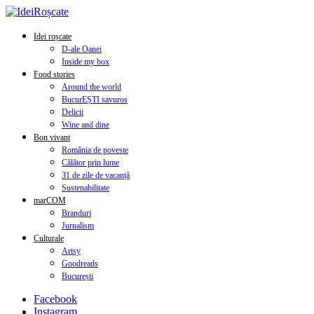
Idei roșcate
D-ale Oanei
Inside my box
Food stories
Around the world
BucurEȘTI savuros
Delicii
Wine and dine
Bon vivant
România de poveste
Călător prin lume
31 de zile de vacanță
Sustenabilitate
marCOM
Branduri
Jurnalism
Culturale
Artsy
Goodreads
București
Facebook
Instagram