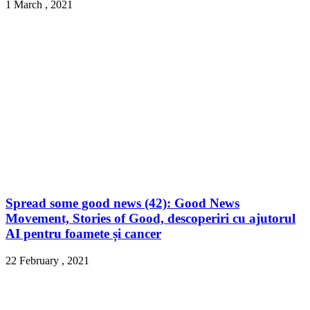
1 March , 2021
Spread some good news (42): Good News
Movement, Stories of Good, descoperiri cu ajutorul
AI pentru foamete și cancer
22 February , 2021