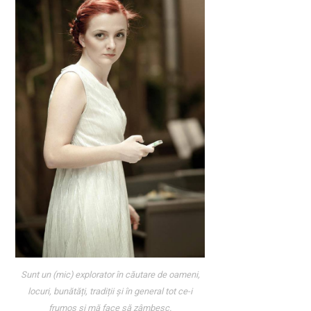
Sunt un (mic) explorator în căutare de oameni,
locuri, bunătăți, tradiții și în general tot ce-i
frumos și mă face să zâmbesc.