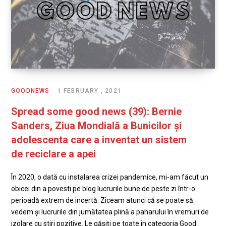
GOODNEWS
1 FEBRUARY , 2021
Spread some good news (39): Bernie
Sanders, Ziua Mondială a Bunicilor și
adolescenta care a inventat un sistem
de reciclare a apei
În 2020, o dată cu instalarea crizei pandemice, mi-am făcut un
obicei din a povesti pe blog lucrurile bune de peste zi într-o
perioadă extrem de incertă. Ziceam atunci că se poate să
vedem și lucrurile din jumătatea plină a paharului în vremuri de
izolare cu stiri pozitive. Le găsiți pe toate în categoria Good