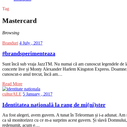
Tag
Mastercard
Browsing
Branduri
4 July , 2017
#brandsperimenteaza
Sunt încă sub vraja JazzTM. Nu numai că am cunoscut legendele de la
concerte live și Monty Alexander Harlem Kingston Express. Doamne, 
cunoscut-o anul trecut, încă am…
Read More
culturALE
5 January , 2017
Identitatea națională la rang de mi(ni)ster
Au fost alegeri, avem guvern. A tunat în Teleorman și i-a adunat. Am m
ca să monitorizez cu ce m-a surprins acest guvern. Și slavă Domnului, 
redenumit, acum e…