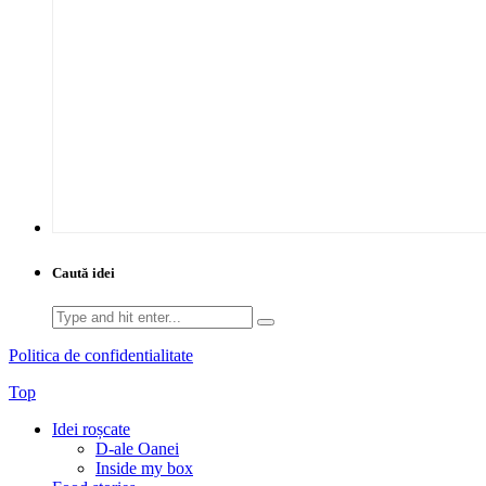
Caută idei
Search
for:
Politica de confidentialitate
Top
Idei roșcate
D-ale Oanei
Inside my box