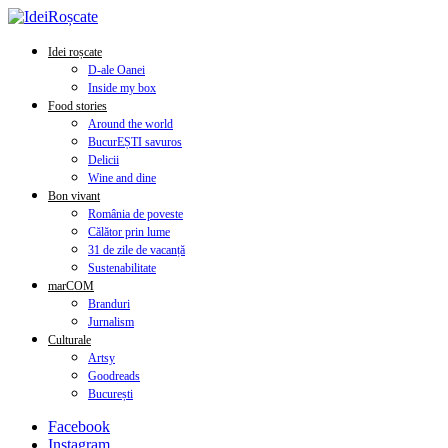
Idei roșcate
D-ale Oanei
Inside my box
Food stories
Around the world
BucurEȘTI savuros
Delicii
Wine and dine
Bon vivant
România de poveste
Călător prin lume
31 de zile de vacanță
Sustenabilitate
marCOM
Branduri
Jurnalism
Culturale
Artsy
Goodreads
București
Facebook
Instagram