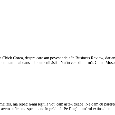
 Chick Corea, despre care am povestit deja în Business Review, dar am 
cum am mai dansat la oamenii ăștia. Nu în cele din urmă, China Moses
ai zis, mă repet: n-am ieșit la vot, cam asta-i treaba. Ne dăm cu părer
avem suficiente specimene în grădină! Pe lângă numărul extins de ministe