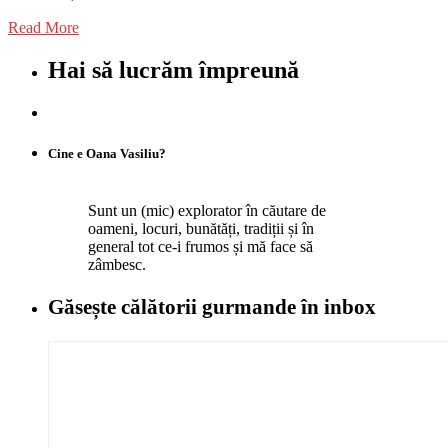
Read More
Hai să lucrăm împreună
Cine e Oana Vasiliu?
Sunt un (mic) explorator în căutare de
oameni, locuri, bunătăți, tradiții și în
general tot ce-i frumos și mă face să
zâmbesc.
Găsește călătorii gurmande
în inbox