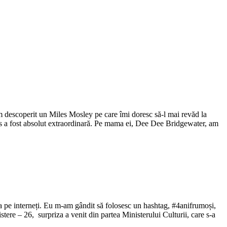
descoperit un Miles Mosley pe care îmi doresc să-l mai revăd la
 a fost absolut extraordinară. Pe mama ei, Dee Dee Bridgewater, am
ea pe interneți. Eu m-am gândit să folosesc un hashtag, #4anifrumoși,
re – 26, surpriza a venit din partea Ministerului Culturii, care s-a