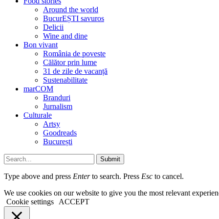
Food stories
Around the world
BucurEȘTI savuros
Delicii
Wine and dine
Bon vivant
România de poveste
Călător prin lume
31 de zile de vacanță
Sustenabilitate
marCOM
Branduri
Jurnalism
Culturale
Artsy
Goodreads
București
Submit
Type above and press
Enter
to search. Press
Esc
to cancel.
We use cookies on our website to give you the most relevant experien
Cookie settings
ACCEPT