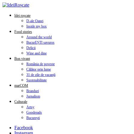
Idei roșcate
D-ale Oanei
Inside my box
Food stories
Around the world
BucurEȘTI savuros
Delicii
Wine and dine
Bon vivant
România de poveste
Călător prin lume
31 de zile de vacanță
Sustenabilitate
marCOM
Branduri
Jurnalism
Culturale
Artsy
Goodreads
București
Facebook
Instagram