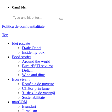
Caută idei
Search
for:
Politica de confidentialitate
Top
Idei roșcate
D-ale Oanei
Inside my box
Food stories
Around the world
BucurEȘTI savuros
Delicii
Wine and dine
Bon vivant
România de poveste
Călător prin lume
31 de zile de vacanță
Sustenabilitate
marCOM
Branduri
Jurnalism