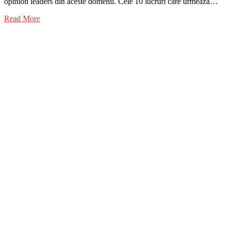
opinion leaders din aceste domenii. Cele 10 lucruri care urmează…
Read More