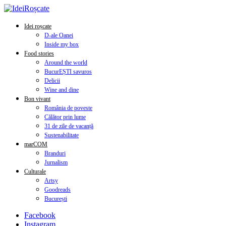
Idei roșcate
D-ale Oanei
Inside my box
Food stories
Around the world
BucurEȘTI savuros
Delicii
Wine and dine
Bon vivant
România de poveste
Călător prin lume
31 de zile de vacanță
Sustenabilitate
marCOM
Branduri
Jurnalism
Culturale
Artsy
Goodreads
București
Facebook
Instagram