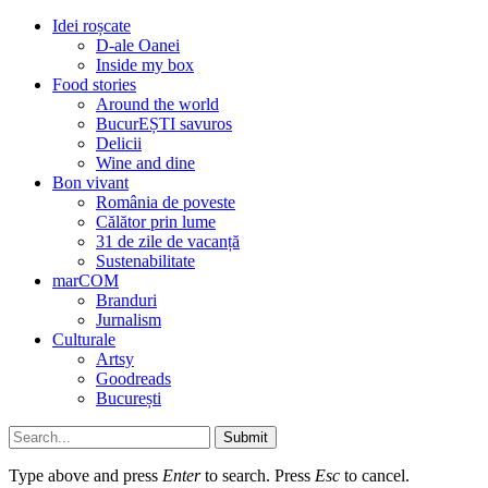
Idei roșcate
D-ale Oanei
Inside my box
Food stories
Around the world
BucurEȘTI savuros
Delicii
Wine and dine
Bon vivant
România de poveste
Călător prin lume
31 de zile de vacanță
Sustenabilitate
marCOM
Branduri
Jurnalism
Culturale
Artsy
Goodreads
București
Submit
Type above and press
Enter
to search. Press
Esc
to cancel.