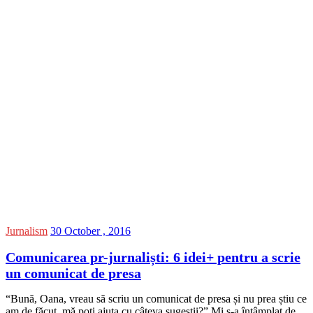
Jurnalism
30 October , 2016
Comunicarea pr-jurnaliști: 6 idei+ pentru a scrie
un comunicat de presa
“Bună, Oana, vreau să scriu un comunicat de presa și nu prea știu ce
am de făcut, mă poți ajuta cu câteva sugestii?” Mi s-a întâmplat de