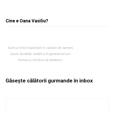
Cine e Oana Vasiliu?
Sunt un (mic) explorator în căutare de oameni,
locuri, bunătăți, tradiții și în general tot ce-i
frumos și mă face să zâmbesc.
Găsește călătorii gurmande
în inbox