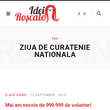
F
I
a
n
c
s
e
t
b
a
o
g
o
r
ROWSI
k
a
TAG
m
ZIUA DE CURATENIE
NATIONALA
D-ALE OANEI
12 SEPTEMBER , 2018
Mai am nevoie de 999.999 de voluntari