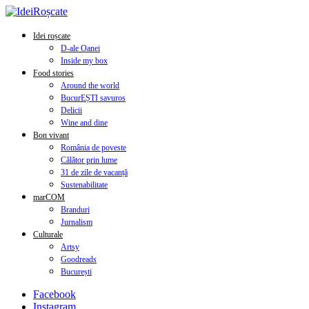
Idei roșcate
D-ale Oanei
Inside my box
Food stories
Around the world
BucurEȘTI savuros
Delicii
Wine and dine
Bon vivant
România de poveste
Călător prin lume
31 de zile de vacanță
Sustenabilitate
marCOM
Branduri
Jurnalism
Culturale
Artsy
Goodreads
București
Facebook
Instagram