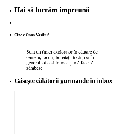
Hai să lucrăm împreună
Cine e Oana Vasiliu?
Sunt un (mic) explorator în căutare de
oameni, locuri, bunătăți, tradiții și în
general tot ce-i frumos și mă face să
zâmbesc.
Găsește călătorii gurmande
în inbox