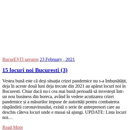
BucurEȘTI savuros
23 February , 2021
15 locuri noi Bucuresti (3)
Vestea bună este că deși situația crizei pandemice nu s-a îmbunătățit,
deja în aceste două luni deja trecute din 2021 au apărut locuri noi in
Bucuresti. Chiar dacă nu-i cea mai bună perioadă să investești într-
un nou business din horeca, având în vedere acutizarea crizei
pandemice și a măsurilor impuse de autorități pentru combaterea
răspândirii coronavirusului, există o serie de antreprenori care au
deschis câteva locuri unde e musai să ajungi. UPDATE: Lista locuri
noi…
Read More