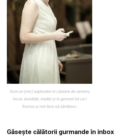
Sunt un (mic) explorator în căutare de oameni,
locuri, bunătăți, tradiții și în general tot ce-i
frumos și mă face să zâmbesc.
Găsește călătorii gurmande
în inbox