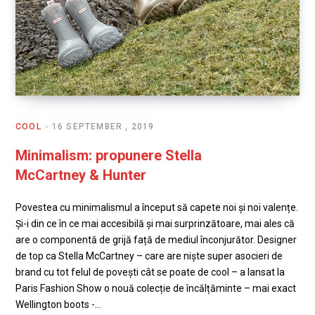
COOL
16 SEPTEMBER , 2019
Minimalism: propunere Stella
McCartney & Hunter
Povestea cu minimalismul a început să capete noi și noi valențe.
Și-i din ce în ce mai accesibilă și mai surprinzătoare, mai ales că
are o componentă de grijă față de mediul înconjurător. Designer
de top ca Stella McCartney – care are niște super asocieri de
brand cu tot felul de povești cât se poate de cool – a lansat la
Paris Fashion Show o nouă colecție de încălțăminte – mai exact
Wellington boots -…