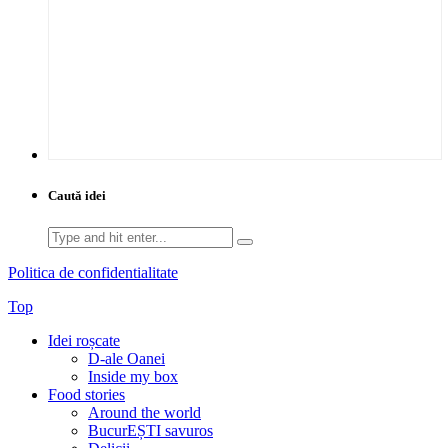
Caută idei
Search
for:
Politica de confidentialitate
Top
Idei roșcate
D-ale Oanei
Inside my box
Food stories
Around the world
BucurEȘTI savuros