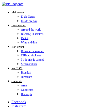
Idei roșcate
D-ale Oanei
Inside my box
Food stories
Around the world
BucurEȘTI savuros
Delicii
Wine and dine
Bon vivant
România de poveste
Călător prin lume
31 de zile de vacanță
Sustenabilitate
marCOM
Branduri
Jurnalism
Culturale
Artsy
Goodreads
București
Facebook
Instagram