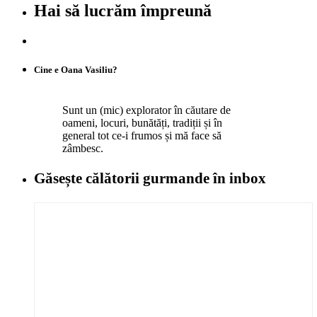
Hai să lucrăm împreună
Cine e Oana Vasiliu?
Sunt un (mic) explorator în căutare de
oameni, locuri, bunătăți, tradiții și în
general tot ce-i frumos și mă face să
zâmbesc.
Găsește călătorii gurmande
în inbox