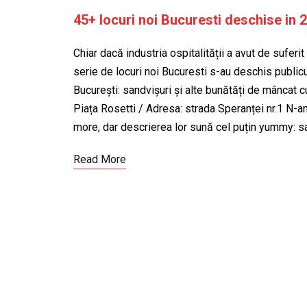
45+ locuri noi Bucuresti deschise in 
Chiar dacă industria ospitalității a avut de suferit
serie de locuri noi Bucuresti s-au deschis publicu
București: sandvișuri și alte bunătăți de mânca
Piața Rosetti / Adresa: strada Speranței nr.1 N-a
more, dar descrierea lor sună cel puțin yummy: s
Read More