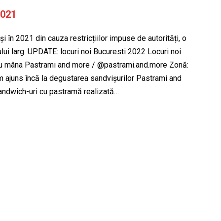
2021
 și în 2021 din cauza restricțiilor impuse de autorități, o
lui larg. UPDATE: locuri noi Bucuresti 2022 Locuri noi
t cu mâna Pastrami and more / @pastrami.and.more Zonă:
m ajuns încă la degustarea sandvișurilor Pastrami and
andwich-uri cu pastramă realizată…