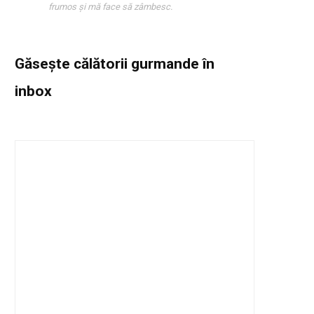
frumos și mă face să zâmbesc.
Găsește călătorii gurmande
în
inbox