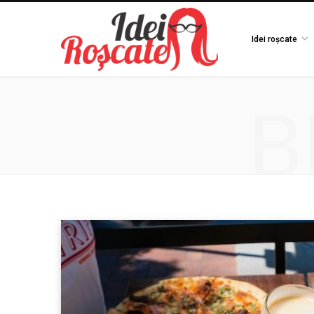
Idei roșcate
B