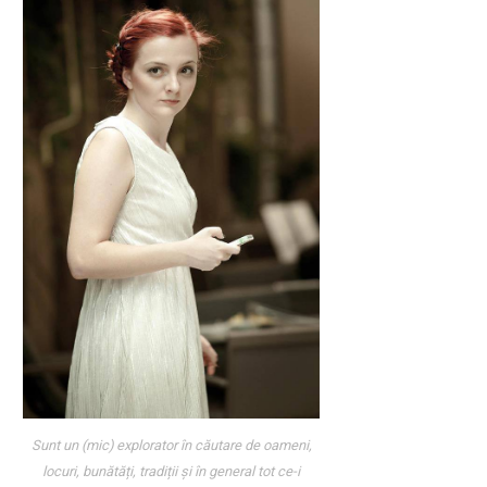
Sunt un (mic) explorator în căutare de oameni,
locuri, bunătăți, tradiții și în general tot ce-i