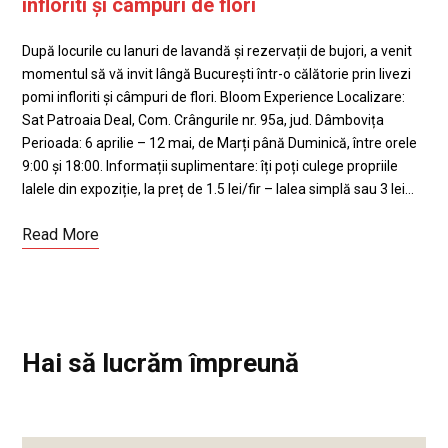
infloriti și câmpuri de flori
După locurile cu lanuri de lavandă și rezervații de bujori, a venit
momentul să vă invit lângă București într-o călătorie prin livezi
pomi infloriti și câmpuri de flori. Bloom Experience Localizare:
Sat Patroaia Deal, Com. Crângurile nr. 95a, jud. Dâmbovița
Perioada: 6 aprilie – 12 mai, de Marți până Duminică, între orele
9:00 și 18:00. Informații suplimentare: îți poți culege propriile
lalele din expoziție, la preț de 1.5 lei/fir – lalea simplă sau 3 lei…
Read More
Hai să lucrăm împreună