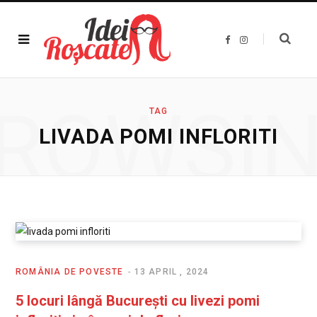
F
I
a
n
c
s
e
t
b
a
o
g
o
r
ROWSI
k
a
TAG
m
LIVADA POMI INFLORITI
ROMÂNIA DE POVESTE
13 APRIL , 2024
5 locuri lângă București cu livezi pomi