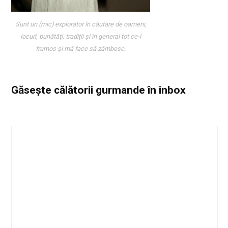
Sunt un (mic) explorator în căutare de oameni,
locuri, bunătăți, tradiții și în general tot ce-i
frumos și mă face să zâmbesc.
Găsește călătorii gurmande
în inbox