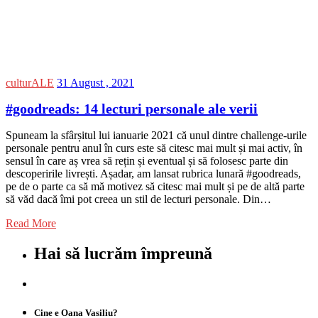
culturALE
31 August , 2021
#goodreads: 14 lecturi personale ale verii
Spuneam la sfârșitul lui ianuarie 2021 că unul dintre challenge-urile
personale pentru anul în curs este să citesc mai mult și mai activ, în
sensul în care aș vrea să rețin și eventual și să folosesc parte din
descoperirile livrești. Așadar, am lansat rubrica lunară #goodreads,
pe de o parte ca să mă motivez să citesc mai mult și pe de altă parte
să văd dacă îmi pot creea un stil de lecturi personale. Din…
Read More
Hai să lucrăm împreună
Cine e Oana Vasiliu?