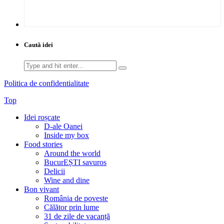
Caută idei
Search
for:
Politica de confidentialitate
Top
Idei roșcate
D-ale Oanei
Inside my box
Food stories
Around the world
BucurEȘTI savuros
Delicii
Wine and dine
Bon vivant
România de poveste
Călător prin lume
31 de zile de vacanță