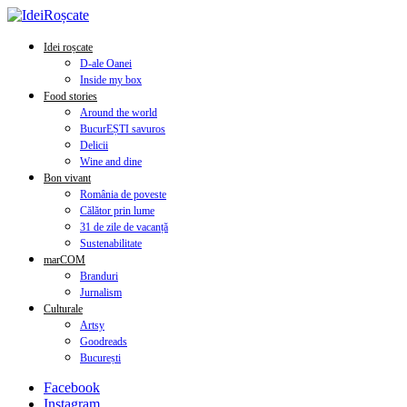
Idei roșcate
D-ale Oanei
Inside my box
Food stories
Around the world
BucurEȘTI savuros
Delicii
Wine and dine
Bon vivant
România de poveste
Călător prin lume
31 de zile de vacanță
Sustenabilitate
marCOM
Branduri
Jurnalism
Culturale
Artsy
Goodreads
București
Facebook
Instagram