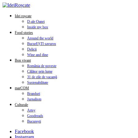
Idei roșcate
D-ale Oanei
Inside my box
Food stories
Around the world
BucurEȘTI savuros
Delicii
Wine and dine
Bon vivant
România de poveste
Călător prin lume
31 de zile de vacanță
Sustenabilitate
marCOM
Branduri
Jurnalism
Culturale
Artsy
Goodreads
București
Facebook
Instagram