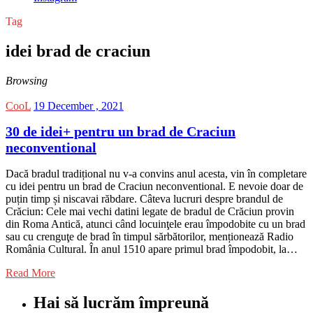
Tag
idei brad de craciun
Browsing
CooL
19 December , 2021
30 de idei+ pentru un brad de Craciun
neconventional
Dacă bradul tradițional nu v-a convins anul acesta, vin în completare
cu idei pentru un brad de Craciun neconventional. E nevoie doar de
puțin timp și niscavai răbdare. Câteva lucruri despre brandul de
Crăciun: Cele mai vechi datini legate de bradul de Crăciun provin
din Roma Antică, atunci când locuinţele erau împodobite cu un brad
sau cu crenguţe de brad în timpul sărbătorilor, menționează Radio
România Cultural. În anul 1510 apare primul brad împodobit, la…
Read More
Hai să lucrăm împreună