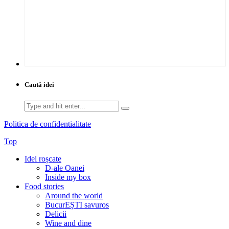
Caută idei
Search
for:
Politica de confidentialitate
Top
Idei roșcate
D-ale Oanei
Inside my box
Food stories
Around the world
BucurEȘTI savuros
Delicii
Wine and dine