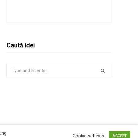
Caută idei
Search
for:
king
Top
Cookie settings
ACCEPT