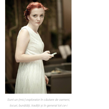
Sunt un (mic) explorator în căutare de oameni,
locuri, bunătăți, tradiții și în general tot ce-i