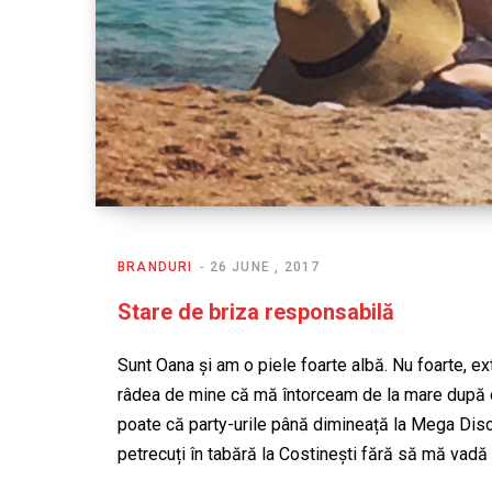
BRANDURI
26 JUNE , 2017
Stare de briza responsabilă
Sunt Oana și am o piele foarte albă. Nu foarte, ex
râdea de mine că mă întorceam de la mare după 
poate că party-urile până dimineață la Mega Disco
petrecuți în tabără la Costinești fără să mă vadă