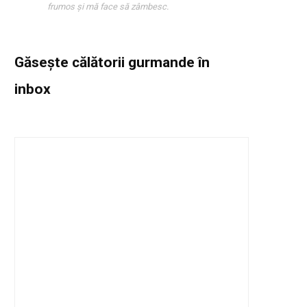
frumos și mă face să zâmbesc.
Găsește călătorii gurmande
în
inbox