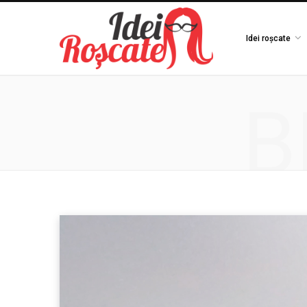
Idei roșcate
B