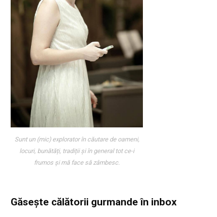
Sunt un (mic) explorator în căutare de oameni,
locuri, bunătăți, tradiții și în general tot ce-i
frumos și mă face să zâmbesc.
Găsește călătorii gurmande
în inbox