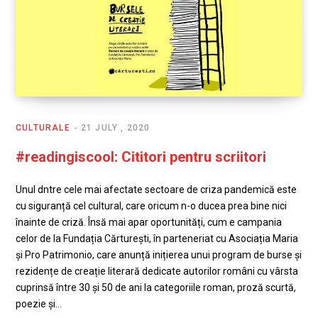
CULTURALE
21 JULY , 2020
#readingiscool: Cititori pentru scriitori
Unul dntre cele mai afectate sectoare de criza pandemică este
cu siguranță cel cultural, care oricum n-o ducea prea bine nici
înainte de criză. Însă mai apar oportunități, cum e campania
celor de la Fundația Cărturești, în parteneriat cu Asociația Maria
și Pro Patrimonio, care anunță inițierea unui program de burse și
rezidențe de creație literară dedicate autorilor români cu vârsta
cuprinsă între 30 și 50 de ani la categoriile roman, proză scurtă,
poezie și…