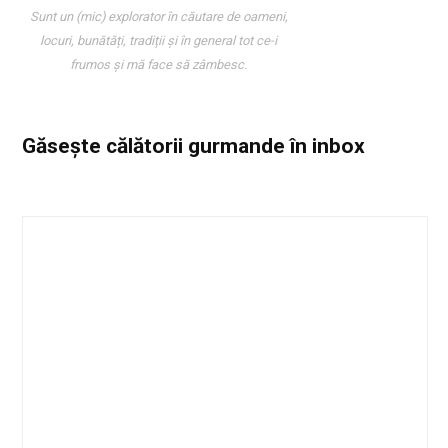
Sunt un (mic) explorator în căutare de oameni,
locuri, bunătăți, tradiții și în general tot ce-i
frumos și mă face să zâmbesc.
Găsește călătorii gurmande
în inbox