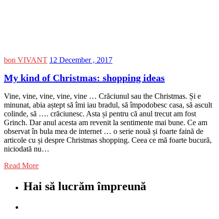
bon VIVANT
12 December , 2017
My kind of Christmas: shopping ideas
Vine, vine, vine, vine, vine … Crăciunul sau the Christmas. Și e
minunat, abia aștept să îmi iau bradul, să împodobesc casa, să ascult
colinde, să …. crăciunesc. Asta și pentru că anul trecut am fost
Grinch. Dar anul acesta am revenit la sentimente mai bune. Ce am
observat în bula mea de internet … o serie nouă și foarte faină de
articole cu și despre Christmas shopping. Ceea ce mă foarte bucură,
niciodată nu…
Read More
Hai să lucrăm împreună