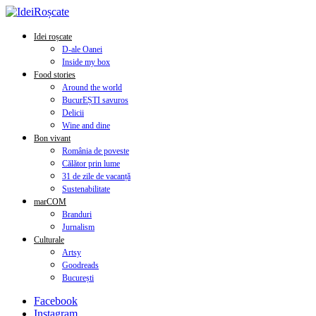
Idei roșcate
D-ale Oanei
Inside my box
Food stories
Around the world
BucurEȘTI savuros
Delicii
Wine and dine
Bon vivant
România de poveste
Călător prin lume
31 de zile de vacanță
Sustenabilitate
marCOM
Branduri
Jurnalism
Culturale
Artsy
Goodreads
București
Facebook
Instagram