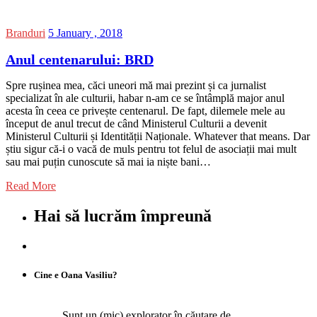
Branduri
5 January , 2018
Anul centenarului: BRD
Spre rușinea mea, căci uneori mă mai prezint și ca jurnalist
specializat în ale culturii, habar n-am ce se întâmplă major anul
acesta în ceea ce privește centenarul. De fapt, dilemele mele au
început de anul trecut de când Ministerul Culturii a devenit
Ministerul Culturii și Identității Naționale. Whatever that means. Dar
știu sigur că-i o vacă de muls pentru tot felul de asociații mai mult
sau mai puțin cunoscute să mai ia niște bani…
Read More
Hai să lucrăm împreună
Cine e Oana Vasiliu?
Sunt un (mic) explorator în căutare de