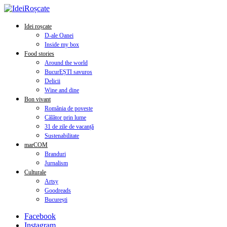
Idei roșcate
D-ale Oanei
Inside my box
Food stories
Around the world
BucurEȘTI savuros
Delicii
Wine and dine
Bon vivant
România de poveste
Călător prin lume
31 de zile de vacanță
Sustenabilitate
marCOM
Branduri
Jurnalism
Culturale
Artsy
Goodreads
București
Facebook
Instagram