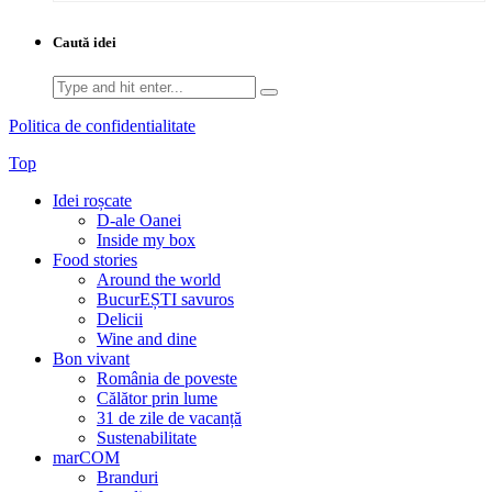
Caută idei
Search
for:
Politica de confidentialitate
Top
Idei roșcate
D-ale Oanei
Inside my box
Food stories
Around the world
BucurEȘTI savuros
Delicii
Wine and dine
Bon vivant
România de poveste
Călător prin lume
31 de zile de vacanță
Sustenabilitate
marCOM
Branduri