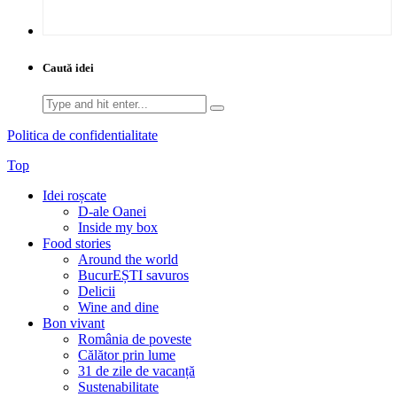
Caută idei
Search
for:
Politica de confidentialitate
Top
Idei roșcate
D-ale Oanei
Inside my box
Food stories
Around the world
BucurEȘTI savuros
Delicii
Wine and dine
Bon vivant
România de poveste
Călător prin lume
31 de zile de vacanță
Sustenabilitate