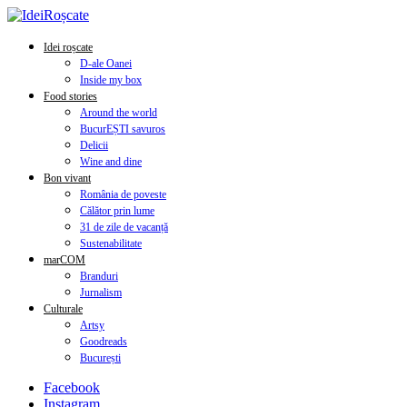
Idei roșcate
D-ale Oanei
Inside my box
Food stories
Around the world
BucurEȘTI savuros
Delicii
Wine and dine
Bon vivant
România de poveste
Călător prin lume
31 de zile de vacanță
Sustenabilitate
marCOM
Branduri
Jurnalism
Culturale
Artsy
Goodreads
București
Facebook
Instagram