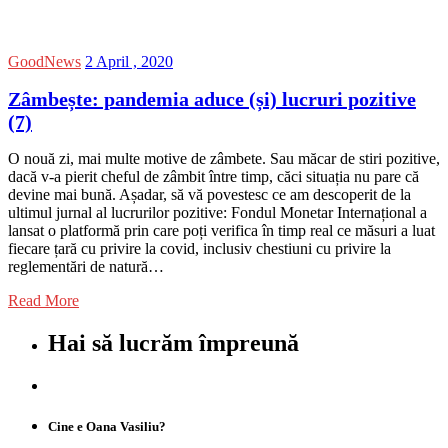
GoodNews
2 April , 2020
Zâmbește: pandemia aduce (și) lucruri pozitive
(7)
O nouă zi, mai multe motive de zâmbete. Sau măcar de stiri pozitive,
dacă v-a pierit cheful de zâmbit între timp, căci situația nu pare că
devine mai bună. Așadar, să vă povestesc ce am descoperit de la
ultimul jurnal al lucrurilor pozitive: Fondul Monetar Internațional a
lansat o platformă prin care poți verifica în timp real ce măsuri a luat
fiecare țară cu privire la covid, inclusiv chestiuni cu privire la
reglementări de natură…
Read More
Hai să lucrăm împreună
Cine e Oana Vasiliu?