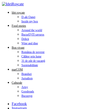
Idei roșcate
D-ale Oanei
Inside my box
Food stories
Around the world
BucurEȘTI savuros
Delicii
Wine and dine
Bon vivant
România de poveste
Călător prin lume
31 de zile de vacanță
Sustenabilitate
marCOM
Branduri
Jurnalism
Culturale
Artsy
Goodreads
București
Facebook
Instagram