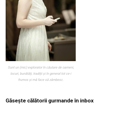
Sunt un (mic) explorator în căutare de oameni,
locuri, bunătăți, tradiții și în general tot ce-i
frumos și mă face să zâmbesc.
Găsește călătorii gurmande
în inbox