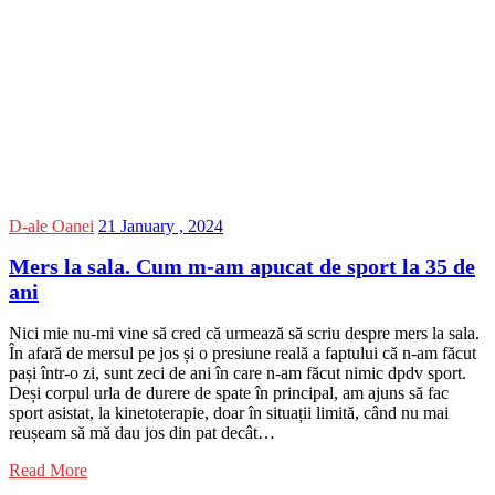
D-ale Oanei
21 January , 2024
Mers la sala. Cum m-am apucat de sport la 35 de
ani
Nici mie nu-mi vine să cred că urmează să scriu despre mers la sala.
În afară de mersul pe jos și o presiune reală a faptului că n-am făcut
pași într-o zi, sunt zeci de ani în care n-am făcut nimic dpdv sport.
Deși corpul urla de durere de spate în principal, am ajuns să fac
sport asistat, la kinetoterapie, doar în situații limită, când nu mai
reușeam să mă dau jos din pat decât…
Read More