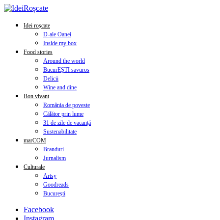
Idei roșcate
D-ale Oanei
Inside my box
Food stories
Around the world
BucurEȘTI savuros
Delicii
Wine and dine
Bon vivant
România de poveste
Călător prin lume
31 de zile de vacanță
Sustenabilitate
marCOM
Branduri
Jurnalism
Culturale
Artsy
Goodreads
București
Facebook
Instagram