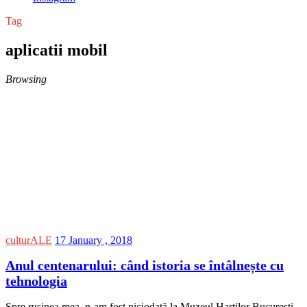
Tag
aplicatii mobil
Browsing
culturALE
17 January , 2018
Anul centenarului: când istoria se întâlnește cu
tehnologia
Spre rușinea mea, n-am fost niciodată la Muzeul Hartilor Bucuresti,