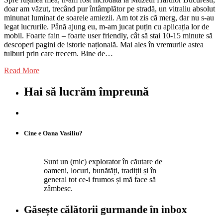
doar am văzut, trecând pur întâmplător pe stradă, un vitraliu absolut
minunat luminat de soarele amiezii. Am tot zis că merg, dar nu s-au
legat lucrurile. Până ajung eu, m-am jucat puțin cu aplicația lor de
mobil. Foarte fain – foarte user friendly, cât să stai 10-15 minute să
descoperi pagini de istorie națională. Mai ales în vremurile astea
tulburi prin care trecem. Bine de…
Read More
Hai să lucrăm împreună
Cine e Oana Vasiliu?
Sunt un (mic) explorator în căutare de
oameni, locuri, bunătăți, tradiții și în
general tot ce-i frumos și mă face să
zâmbesc.
Găsește călătorii gurmande
în inbox