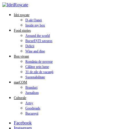
Idei roșcate
D-ale Oanei
Inside my box
Food stories
Around the world
BucurEȘTI savuros
Delicii
Wine and dine
Bon vivant
România de poveste
Călător prin lume
31 de zile de vacanță
Sustenabilitate
marCOM
Branduri
Jurnalism
Culturale
Artsy
Goodreads
București
Facebook
Instagram