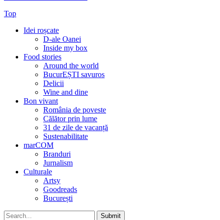
Top
Idei roșcate
D-ale Oanei
Inside my box
Food stories
Around the world
BucurEȘTI savuros
Delicii
Wine and dine
Bon vivant
România de poveste
Călător prin lume
31 de zile de vacanță
Sustenabilitate
marCOM
Branduri
Jurnalism
Culturale
Artsy
Goodreads
București
Submit