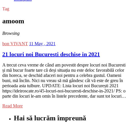
Tag
amoom
Browsing
bon VIVANT
11 May , 2021
21 locuri noi Bucuresti deschise in 2021
A trecut ceva vreme de când am povestit despre locuri noi Bucuresti
și mă bucur foarte tare că deși situația nu este deloc favorabilă celor
din horeca, se deschid afaceri noi pentru a celebra gustul. Oameni
buni, mă înclin. Nici nu vreau să mă gândesc cât vă este de greu în
perioada asta tulbure. UPDATE: Lista locuri noi București 2021
https://ideiroscate.ro/45-locuri-noi-bucuresti-deschise-in-2021/ PS: o
parte din locuri le-am omis în listele precedente, dar sunt tot locuri…
Read More
Hai să lucrăm împreună