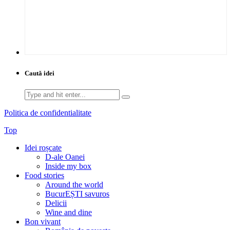
Caută idei
Search
for:
Politica de confidentialitate
Top
Idei roșcate
D-ale Oanei
Inside my box
Food stories
Around the world
BucurEȘTI savuros
Delicii
Wine and dine
Bon vivant