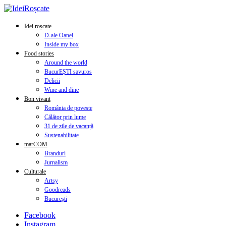
Idei roșcate
D-ale Oanei
Inside my box
Food stories
Around the world
BucurEȘTI savuros
Delicii
Wine and dine
Bon vivant
România de poveste
Călător prin lume
31 de zile de vacanță
Sustenabilitate
marCOM
Branduri
Jurnalism
Culturale
Artsy
Goodreads
București
Facebook
Instagram