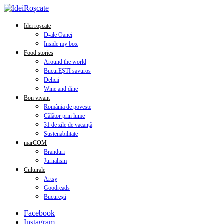
Idei roșcate
D-ale Oanei
Inside my box
Food stories
Around the world
BucurEȘTI savuros
Delicii
Wine and dine
Bon vivant
România de poveste
Călător prin lume
31 de zile de vacanță
Sustenabilitate
marCOM
Branduri
Jurnalism
Culturale
Artsy
Goodreads
București
Facebook
Instagram