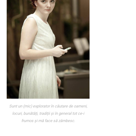
Sunt un (mic) explorator în căutare de oameni,
locuri, bunătăți, tradiții și în general tot ce-i
frumos și mă face să zâmbesc.