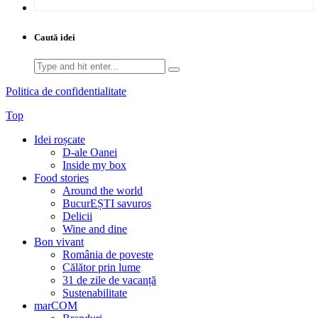
Caută idei
Search
for:
Politica de confidentialitate
Top
Idei roșcate
D-ale Oanei
Inside my box
Food stories
Around the world
BucurEȘTI savuros
Delicii
Wine and dine
Bon vivant
România de poveste
Călător prin lume
31 de zile de vacanță
Sustenabilitate
marCOM