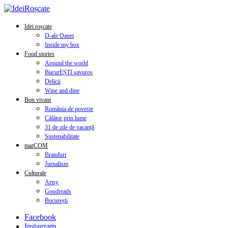
Idei roșcate
D-ale Oanei
Inside my box
Food stories
Around the world
BucurEȘTI savuros
Delicii
Wine and dine
Bon vivant
România de poveste
Călător prin lume
31 de zile de vacanță
Sustenabilitate
marCOM
Branduri
Jurnalism
Culturale
Artsy
Goodreads
București
Facebook
Instagram