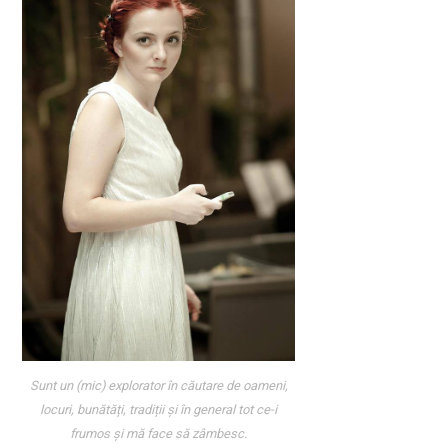
Sunt un (mic) explorator în căutare de oameni,
locuri, bunătăți, tradiții și în general tot ce-i
frumos și mă face să zâmbesc.