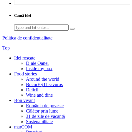
Caută idei
Search
for:
Politica de confidentialitate
Top
Idei roșcate
D-ale Oanei
Inside my box
Food stories
Around the world
BucurEȘTI savuros
Delicii
Wine and dine
Bon vivant
România de poveste
Călător prin lume
31 de zile de vacanță
Sustenabilitate
marCOM