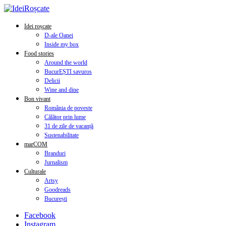
Idei roșcate
D-ale Oanei
Inside my box
Food stories
Around the world
BucurEȘTI savuros
Delicii
Wine and dine
Bon vivant
România de poveste
Călător prin lume
31 de zile de vacanță
Sustenabilitate
marCOM
Branduri
Jurnalism
Culturale
Artsy
Goodreads
București
Facebook
Instagram