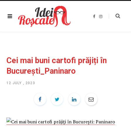
F
I
a
n
c
s
e
t
b
a
o
g
o
r
k
a
m
Cei mai buni cartofi prăjiți în
București_Paninaro
12 JULY , 2023