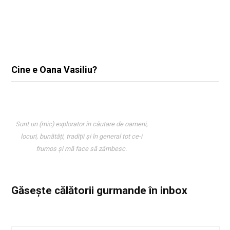
Cine e Oana Vasiliu?
Sunt un (mic) explorator în căutare de oameni,
locuri, bunătăți, tradiții și în general tot ce-i
frumos și mă face să zâmbesc.
Găsește călătorii gurmande
în inbox