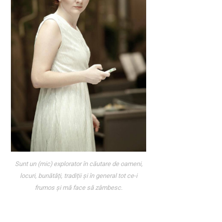
Sunt un (mic) explorator în căutare de oameni,
locuri, bunătăți, tradiții și în general tot ce-i
frumos și mă face să zâmbesc.