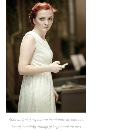
Sunt un (mic) explorator în căutare de oameni,
locuri, bunătăți, tradiții și în general tot ce-i