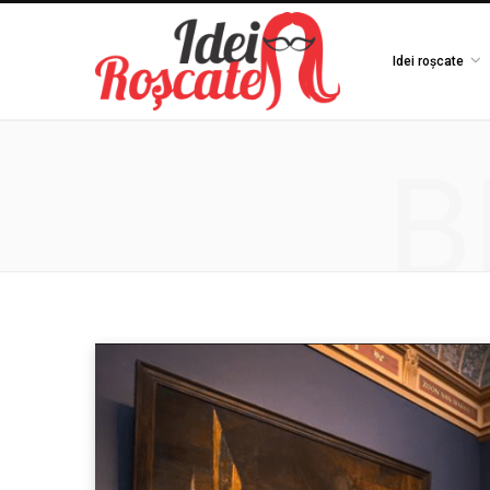
Idei roșcate
B