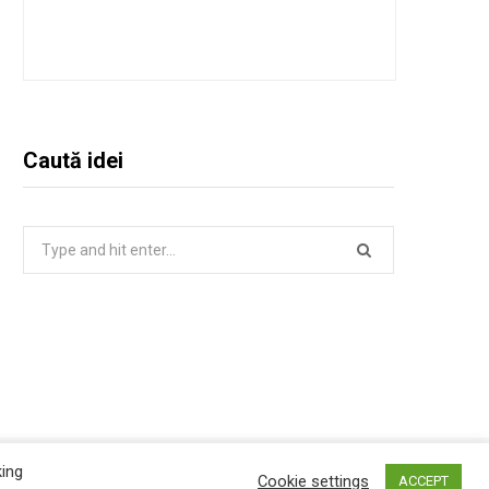
Caută idei
Search
for:
king
Top
Cookie settings
ACCEPT