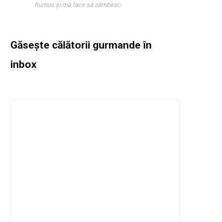
frumos și mă face să zâmbesc.
Găsește călătorii gurmande
în
inbox