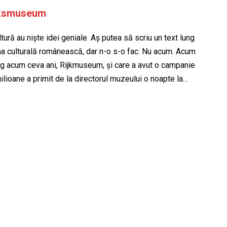
ijksmuseum
ură au niște idei geniale. Aș putea să scriu un text lung
na culturală românească, dar n-o s-o fac. Nu acum. Acum
ag acum ceva ani, Rijkmuseum, și care a avut o campanie
ilioane a primit de la directorul muzeului o noapte la…