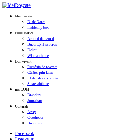
Idei roșcate
D-ale Oanei
Inside my box
Food stories
Around the world
BucurEȘTI savuros
Delicii
Wine and dine
Bon vivant
România de poveste
Călător prin lume
31 de zile de vacanță
Sustenabilitate
marCOM
Branduri
Jurnalism
Culturale
Artsy
Goodreads
București
Facebook
Instagram