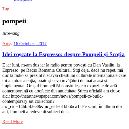
Tag
pompeii
Browsing
Artsy
16 October , 2017
Idei roșcate la Espresso: despre Pompeii și Scoția
E iar luni, m-am dus iar la radio pentru povești cu Dan Vasiliu, la
Espresso, pe Radio Romania Cultural. Știți deja, dacă nu repet, mă
duc la radio să prezint niscavai chestiuni culturale internaționale care
mi-au atras atenția, poate și ceva învățături de luat acasă și
implementat. Orașul Pompeii își construiește o expoziție de artă
contemporană cu artefacte din antichitate Știrea oficială am citit-o
aici: http://theartnewspaper.com/news/pompeii-to-build-
contemporary-art-collection?
mc_cid=14bbf43e38&mc_eid=61bb66ca1f Pe scurt, în ultimii doi
ani, Pompeii a redevenit subiect de…
Read More