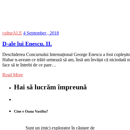
culturALE
4 September , 2018
D-ale lui Enescu. II.
Deschiderea Concursului Internațional George Enescu a fost copleșitoar
Habar n-aveam ce trăiri urmează să am, însă am învățat că niciodată nu
face să te întrebi de ce pare…
Read More
Hai să lucrăm împreună
Cine e Oana Vasiliu?
Sunt un (mic) explorator în căutare de