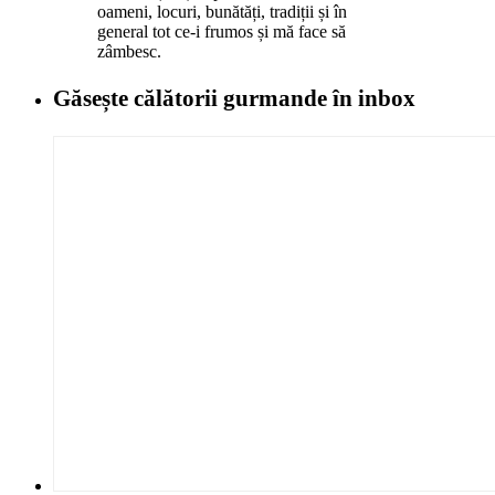
oameni, locuri, bunătăți, tradiții și în
general tot ce-i frumos și mă face să
zâmbesc.
Găsește călătorii gurmande
în inbox