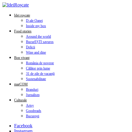
Idei roșcate
D-ale Oanei
Inside my box
Food stories
Around the world
BucurEȘTI savuros
Delicii
Wine and dine
Bon vivant
România de poveste
Călător prin lume
31 de zile de vacanță
Sustenabilitate
marCOM
Branduri
Jurnalism
Culturale
Artsy
Goodreads
București
Facebook
Instagram