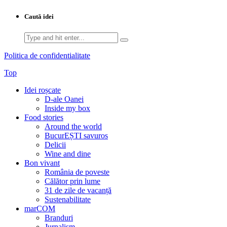
Caută idei
Search
for:
Politica de confidentialitate
Top
Idei roșcate
D-ale Oanei
Inside my box
Food stories
Around the world
BucurEȘTI savuros
Delicii
Wine and dine
Bon vivant
România de poveste
Călător prin lume
31 de zile de vacanță
Sustenabilitate
marCOM
Branduri
Jurnalism