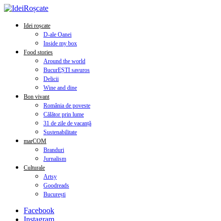
Idei roșcate
D-ale Oanei
Inside my box
Food stories
Around the world
BucurEȘTI savuros
Delicii
Wine and dine
Bon vivant
România de poveste
Călător prin lume
31 de zile de vacanță
Sustenabilitate
marCOM
Branduri
Jurnalism
Culturale
Artsy
Goodreads
București
Facebook
Instagram