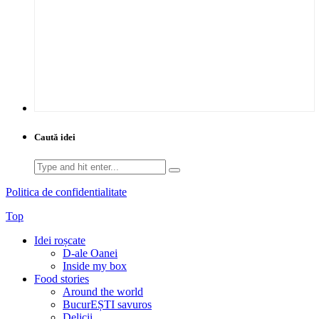
Caută idei
Search
for:
Politica de confidentialitate
Top
Idei roșcate
D-ale Oanei
Inside my box
Food stories
Around the world
BucurEȘTI savuros
Delicii